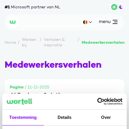
Ga naar content
#1
Microsoft partner van NL
Wisse
menu
open
Huidige taal: be
Wortell
Werken
Verhalen &
Medewerkersverhalen
Home
bij
inspiratie
Medewerkersverhalen
Pagina
/ 11-11-2025
AI Business Solutions.
Ga naar AI Business Solutions.
Toestemming
Details
Over