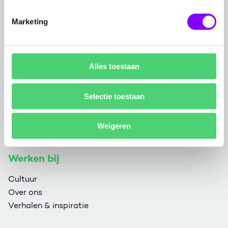
Marketing
We
empower
people.
Wortell op Facebook
Wortell op Twitter
Wortell op YouTube
Wortell op Instagram
Wortell op Github
Wortell op LinkedIn
Wortell op Medium
Alles toestaan
Contact
Selectie toestaan
Sluisweg 1
9000 Gent
Weigeren
E-mail
info@wortell.be
Werken bij
Cultuur
Over ons
Verhalen & inspiratie