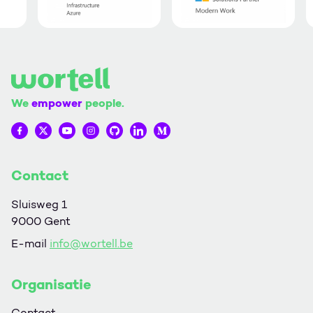
We
empower
people.
Wortell op Facebook
Wortell op Twitter
Wortell op YouTube
Wortell op Instagram
Wortell op Github
Wortell op LinkedIn
Wortell op Medium
Contact
Sluisweg 1
9000 Gent
E-mail
info@wortell.be
Organisatie
Contact