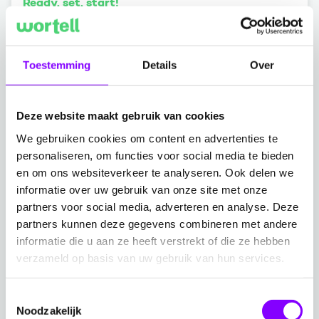
Ready, set, start!
Copilot
Lees meer over Copilot en hoe Wortell je hierbij
Toestemming
Details
Over
kan ondersteunen. Van inspiratiesessies,
adoptieprogramma's tot het aanschaffen van
licenties.
Deze website maakt gebruik van cookies
We gebruiken cookies om content en advertenties te
Lees meer
personaliseren, om functies voor social media te bieden
en om ons websiteverkeer te analyseren. Ook delen we
informatie over uw gebruik van onze site met onze
partners voor social media, adverteren en analyse. Deze
Copilot Envisioning workshop
partners kunnen deze gegevens combineren met andere
informatie die u aan ze heeft verstrekt of die ze hebben
Tijdens onze meerdaagse Copilot Envisioning
verzameld op basis van uw gebruik van hun services.
workshop nemen we je mee op een ontdekkingsreis
door deze nieuwe wereld. Je zult zien hoe Copilot niet
Toestemmingsselectie
alleen de productiviteit verhoogt, maar ook de
Noodzakelijk