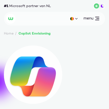
Ga naar content
#1
Microsoft partner van NL
Wisse
menu
open
Huidige taal: be
Wortell
Copilot Envisioning
Home