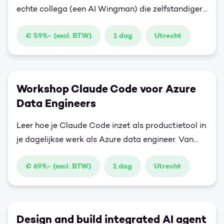
echte collega (een AI Wingman) die zelfstandiger
met je meewerkt.
€ 599,- (excl. BTW)
1 dag
Utrecht
Workshop Claude Code voor Azure
Data Engineers
Leer hoe je Claude Code inzet als productietool in
je dagelijkse werk als Azure data engineer. Van
configuratie en prompt library tot metadata-
€ 699,- (excl. BTW)
1 dag
Utrecht
driven pipelines en geautomatiseerde deployment
- hands-on, zonder hype.
Design and build integrated AI agent