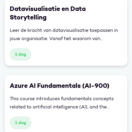
Datavisualisatie en Data
Storytelling
Leer de kracht van datavisualisatie toepassen in
jouw organisatie. Vanaf het waarom van
visualiseren tot het nadenken over passende
1 dag
grafieken en stijlen in deze ééndaagse training leg
je een solide fundament.
Azure AI Fundamentals (AI-900)
This course introduces fundamentals concepts
related to artificial intelligence (AI), and the
services in Microsoft Azure that can be used to
1 dag
create AI solutions. The course is not designed to
teach students to become professional data