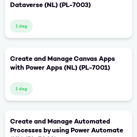
Dataverse (NL) (PL-7003)
modellen. De workshop is opgedeeld in 5 blokken
die je alles bieden wat je nodig hebt om kritisch
naar je semantische modellen te kijken.
1 dag
Create and Manage Canvas Apps
with Power Apps (NL) (PL-7001)
1 dag
Create and Manage Automated
Processes by using Power Automate