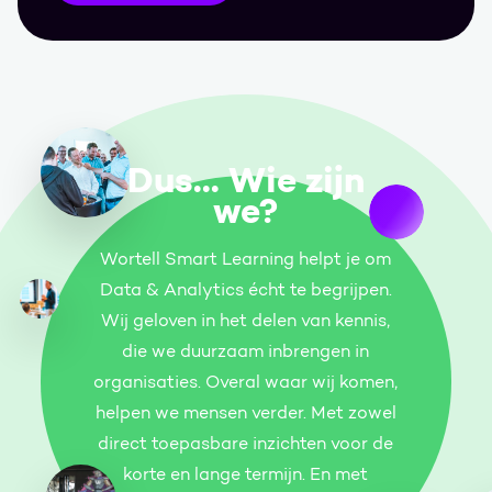
Dus... Wie zijn
we?
Wortell Smart Learning helpt je om
Data & Analytics écht te begrijpen.
Wij geloven in het delen van kennis,
die we duurzaam inbrengen in
organisaties. Overal waar wij komen,
helpen we mensen verder. Met zowel
direct toepasbare inzichten voor de
korte en lange termijn. En met