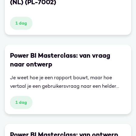
(NL) (PL-7002)
1 dag
Power BI Masterclass: van vraag
naar ontwerp
Je weet hoe je een rapport bouwt, maar hoe
vertaal je een gebruikersvraag naar een helder
ontwerp? In deze training leer je hoe je de
1 dag
informatiebehoefte van eindgebruikers scherp
krijgt en omzet in een overtuigend dashboard. Met
storytelling, UX-principes en best practices voor
visualisaties bouw je rapporten die duidelijk,
Power BI Masterclass: van ontwerp