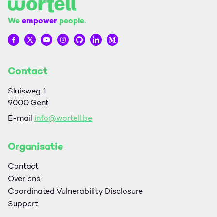
We
empower
people.
Wortell op Facebook
Wortell op Twitter
Wortell op YouTube
Wortell op Instagram
Wortell op Github
Wortell op LinkedIn
Wortell op Medium
Contact
Sluisweg 1
9000 Gent
E-mail
info@wortell.be
Organisatie
Contact
Over ons
Coordinated Vulnerability Disclosure
Support