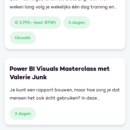
weken lang volg je wekelijks één dag training en
studeer je daarnaast zelfstandig voor het examen.
€ 2.799,- (excl. BTW)
4 dagen
Utrecht
Power BI Visuals Masterclass met
Valerie Junk
Je kunt een rapport bouwen, maar hoe zorg je dat
mensen het ook écht gebruiken? In deze
masterclass leer je hoe je van data verhalen
2 dagen
maakt die overtuigen, aanzetten tot actie en
impact hebben. Je ontdekt hoe je met de juiste