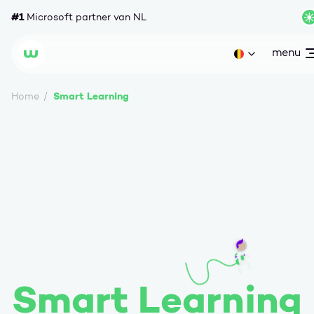
Ga naar content
#1
Microsoft partner van NL
menu
open
Huidige taal: b
Wortell
Smart Learning
Home
Smart Learning