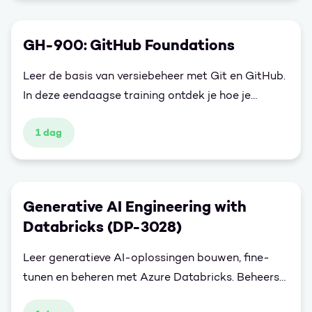
Code met Terraform.
GH-900: GitHub Foundations
Leer de basis van versiebeheer met Git en GitHub.
In deze eendaagse training ontdek je hoe je
repositories beheert, samenwerkt via issues en
1 dag
pull requests, en versiegeschiedenis efficiënt
bijhoudt. Daarnaast maak je kennis met GitHub
Copilot en Codespaces om je productiviteit te
verhogen. Ideaal voor developers,
Generative AI Engineering with
documentatieschrijvers en teams die hun
Databricks (DP-3028)
samenwerking willen versterken.
Leer generatieve AI-oplossingen bouwen, fine-
tunen en beheren met Azure Databricks. Beheers
RAG, LLMOps en Responsible AI in de praktijk.