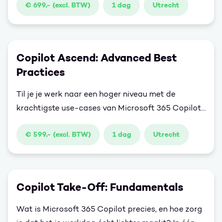
€ 699,- (excl. BTW)
1 dag
Utrecht
voeren.
Copilot Ascend: Advanced Best
Practices
Til je je werk naar een hoger niveau met de
krachtigste use-cases van Microsoft 365 Copilot.
Zet Copilot in persoonlijke zoekmachine over al je
€ 599,- (excl. BTW)
1 dag
Utrecht
mails, documenten en bestanden. Combineer calls,
samenvattingen en bronnen tot één helder
resultaat, en ontdek slimme workflows zoals het
omzetten van een Teams-transcript naar een
Copilot Take-Off: Fundamentals
complete PowerPoint.
Wat is Microsoft 365 Copilot precies, en hoe zorg