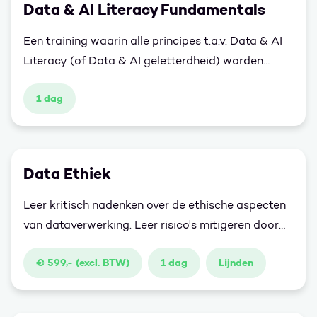
Data & AI Literacy Fundamentals
Een training waarin alle principes t.a.v. Data & AI
Literacy (of Data & AI geletterdheid) worden
besproken en de basis wordt gelegd om de reis
1 dag
naar Data & AI Literacy te beginnen.
Data Ethiek
Leer kritisch nadenken over de ethische aspecten
van dataverwerking. Leer risico's mitigeren door
aan de slag te gaan met prikkelende stellingen en
€ 599,- (excl. BTW)
1 dag
Lijnden
casussen.