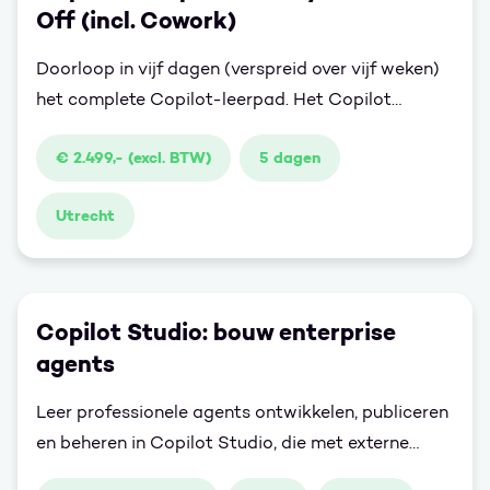
Off (incl. Cowork)
Doorloop in vijf dagen (verspreid over vijf weken)
het complete Copilot-leerpad. Het Copilot
Complete-programma combineert alle losse
€ 2.499,- (excl. BTW)
5 dagen
trainingsdagen tot één samenhangende
leerervaring je bouwt stap voor stap kennis en
Utrecht
vaardigheden op, en past die elke dag direct toe in
je eigen werkpraktijk.
Copilot Studio: bouw enterprise
agents
Leer professionele agents ontwikkelen, publiceren
en beheren in Copilot Studio, die met externe
systemen kunnen werken om taken voor jou uit te