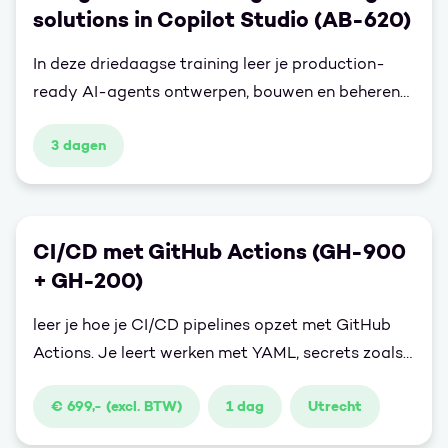
solutions in Copilot Studio (AB-620)
In deze driedaagse training leer je production-
ready AI-agents ontwerpen, bouwen en beheren
met Microsoft Copilot Studio. De focus ligt op
3 dagen
agents die integreren met enterprise-systemen en
betrouwbaar werken op bedrijfsschaal.
CI/CD met GitHub Actions (GH-900
+ GH-200)
leer je hoe je CI/CD pipelines opzet met GitHub
Actions. Je leert werken met YAML, secrets zoals
Azure Key Vault, en bouwt workflows voor
€ 699,- (excl. BTW)
1 dag
Utrecht
deployment, goedkeuring en validatie. De training
bevat ook een introductie in Infrastructure-as-