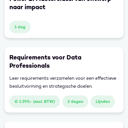
bruikbaar en afgestemd zijn op wat écht nodig is.
naar impact
1 dag
Requirements voor Data
Professionals
Leer requirements verzamelen voor een effectieve
besluitvorming en strategische doelen.
€ 1.399,- (excl. BTW)
2 dagen
Lijnden