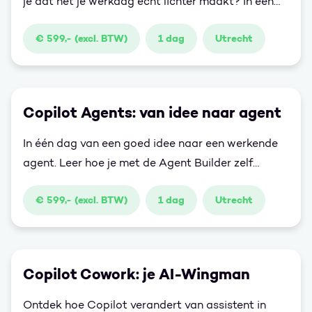
je dat het je werkdag écht lichter maakt? In één
dag ga je van nul naar zelfverzekerd werken met
€ 599,- (excl. BTW)
1 dag
Utrecht
AI. Je ontdekt wat Copilot is, waar je het voor
inzet en hoe je met goede prompts direct
resultaat boekt.
Copilot Agents: van idee naar agent
In één dag van een goed idee naar een werkende
agent. Leer hoe je met de Agent Builder zelf
agents bouwt die jouw productiviteit een boost
€ 599,- (excl. BTW)
1 dag
Utrecht
geven. Geen IT-achtergrond nodig!
Copilot Cowork: je AI-Wingman
Ontdek hoe Copilot verandert van assistent in