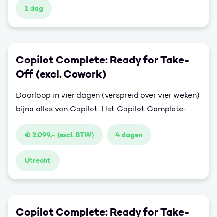
1 dag
intermediate.
Copilot Complete: Ready for Take-
Off (excl. Cowork)
Doorloop in vier dagen (verspreid over vier weken)
bijna alles van Copilot. Het Copilot Complete-
programma combineert alle losse trainingsdagen
€ 2.099,- (excl. BTW)
4 dagen
tot één samenhangende leerervaring je bouwt
stap voor stap kennis en vaardigheden op, en past
Utrecht
die elke dag direct toe in je eigen werkpraktijk.
Copilot Complete: Ready for Take-