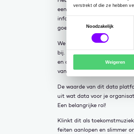
Hebben we dit eenmaal in kaa
verstrekt of die ze hebben v
een Smart Data Platform. Hier
informatiestromen door het p
Toestemmingsselectie
Noodzakelijk
goede manier kunt gebruiken 
We starten simpel: met één 
bij. Dit betekent dat je rapp
en algoritmes, waarmee je voo
Weigeren
van een lijst opnemen. Of je o
De waarde van dit data platfo
uit wat data voor je organisat
Een belangrijke rol!
Klinkt dit als toekomstmuziek?
feiten aanlopen en slimmer o