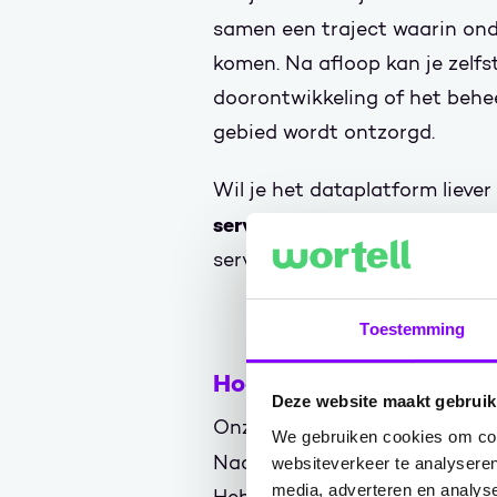
samen een traject waarin on
komen. Na afloop kan je zelf
doorontwikkeling of het behee
gebied wordt ontzorgd.
Wil je het dataplatform liever
service'
afnemen. In dat geval
servicemanagement tot beheer
Toestemming
Hoe werken we?
Deze website maakt gebruik
Onze eerste stap is het samen
We gebruiken cookies om cont
Dat
Nadien maken we via een
websiteverkeer te analyseren
media, adverteren en analys