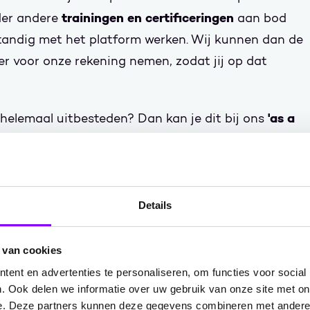
trainingen en certificeringen
der andere
aan bod
standig met het platform werken. Wij kunnen dan de
r voor onze rekening nemen, zodat jij op dat
'as a
 helemaal uitbesteden? Dan kan je dit bij ons
 ontzorgen we je op alle vlakken — van
. En je kunt rekenen op 24/7 support!
Details
 van cookies
stellen van een datateam binnen je organisatie.
ent en advertenties te personaliseren, om functies voor social
a Readiness Scan
inzichtelijk waar je nu staat.
. Ook delen we informatie over uw gebruik van onze site met on
e. Deze partners kunnen deze gegevens combineren met andere i