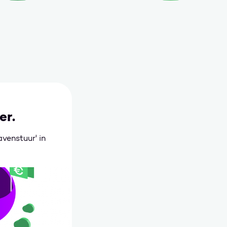
er.
venstuur' in