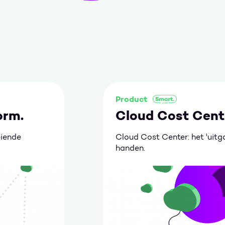
Product
orm.
Cloud Cost Cent
eiende
Cloud Cost Center: het 'uitga
handen.
Ga naar Cloud Cost Center.