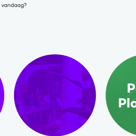
n vandaag?
P
Pl