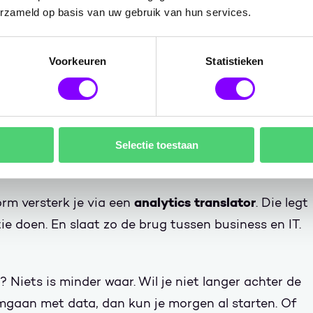
rt gebracht, dan starten we met het bouwen van
erzameld op basis van uw gebruik van hun services.
op sluit je je eerste databronnen aan. Zo lopen
latform heen. Daaruit komen data die je op een
Voorkeuren
Statistieken
in rapporten.
steeds meer databronnen
databron. Maar daar komen
orten continu krachtiger worden. Je werkt met data
rspellingen kunt doen. Die kun je in een extra kolom
Selectie toestaan
ntwikkelt er een hele applicatie rond.
analytics translator
rm versterk je via een
. Die legt
ie doen. En slaat zo de brug tussen business en IT.
 Niets is minder waar. Wil je niet langer achter de
mgaan met data, dan kun je morgen al starten. Of