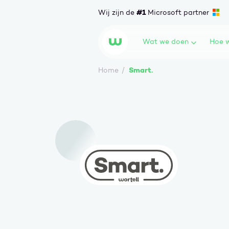
Ga naar content
#1
Wij zijn de
Microsoft partner
Wat we doen
Hoe w
Wortell
Smart.
Home
Smart.