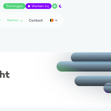
Trainingen
Werken bij
Wissel tussen dark/light modus
Kennis.
Contact
Huidige taal: be
cht