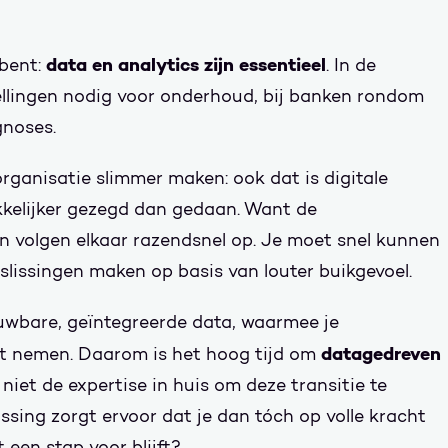
data en analytics zijn essentieel
 bent:
. In de
pellingen nodig voor onderhoud, bij banken rondom
gnoses.
organisatie slimmer maken: ook dat is digitale
kkelijker gezegd dan gedaan. Want de
n volgen elkaar razendsnel op. Je moet snel kunnen
slissingen maken op basis van louter buikgevoel.
uwbare, geïntegreerde data, waarmee je
datagedreven
nt nemen. Daarom is het hoog tijd om
niet de expertise in huis om deze transitie te
ssing zorgt ervoor dat je dan tóch op volle kracht
 een stap voor blijft?