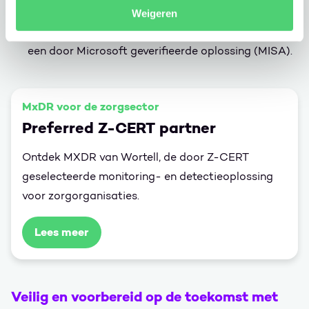
gecertificeerd
Onze dienst is
volgens NEN 7510,
Weigeren
ISO 27001, ISAE 3402 type 2, SOC 2 type 2 en is
een door Microsoft geverifieerde oplossing (MISA).
MxDR voor de zorgsector
Preferred Z-CERT partner
Ontdek MXDR van Wortell, de door Z-CERT
geselecteerde monitoring- en detectieoplossing
voor zorgorganisaties.
Lees meer
Veilig en voorbereid op de toekomst met