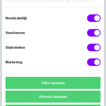
netwerken.
verzameld op basis van uw gebruik van hun services.
Dankzij een uitgebreide bibliotheek aan
Toestemmingsselectie
dataconnectoren
kunnen we ook niet-Microsoft
Noodzakelijk
producten naadloos integreren binnen de dienst.
Voorkeuren
Om de Azure-consumptie van onze klanten
efficiënt te beheren, bevat onze dienst de
Statistieken
Sentinel Optimizer
zogenoemde
.
Marketing
vulnerability
Daarnaast biedt MxDR ook
management
. We richten ons niet alleen op het
detecteren van security-incidenten, maar ook op
Alles toestaan
het opsporen en verhelpen van kwetsbaarheden in
jouw infrastructuur. Zo verkleinen we actief je
Selectie toestaan
aanvalsoppervlak.