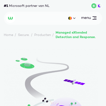
Ga naar content
#1
Microsoft partner van NL
Wisse
menu
open
Huidige taal: be
Wortell
Managed eXtended
Home
Secure.
Producten
Detection and Response.