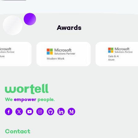
Awards
We
empower
people.
Wortell op Facebook
Wortell op Twitter
Wortell op YouTube
Wortell op Instagram
Wortell op Github
Wortell op LinkedIn
Wortell op Medium
Contact