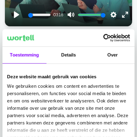
03:16
Play
Mute
Settings
Ente
fulls
Allesomvattende bescherming met Wortell
MxDR: Multi-cloud, optimalisatie en
Toestemming
Details
Over
gecertificeerde veiligheid
Met Wortell MxDR profiteer je ook van de
Deze website maakt gebruik van cookies
vijf belangrijke voordelen
volgende
:
We gebruiken cookies om content en advertenties te
personaliseren, om functies voor social media te bieden
beschermt multi-cloud
Onze dienst
. Dat betekent
en om ons websiteverkeer te analyseren. Ook delen we
dat we security-incidenten monitoren, detecteren
informatie over uw gebruik van onze site met onze
en erop reageren binnen Microsoft 365, cloud-
partners voor social media, adverteren en analyse. Deze
infrastructuren, on-premise omgevingen, hybride
partners kunnen deze gegevens combineren met andere
omgevingen, open-source oplossingen en
informatie die u aan ze heeft verstrekt of die ze hebben