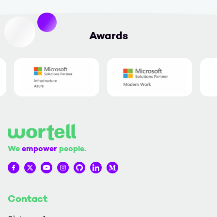
Awards
We
empower
people.
Wortell op Facebook
Wortell op Twitter
Wortell op YouTube
Wortell op Instagram
Wortell op Github
Wortell op LinkedIn
Wortell op Medium
Contact