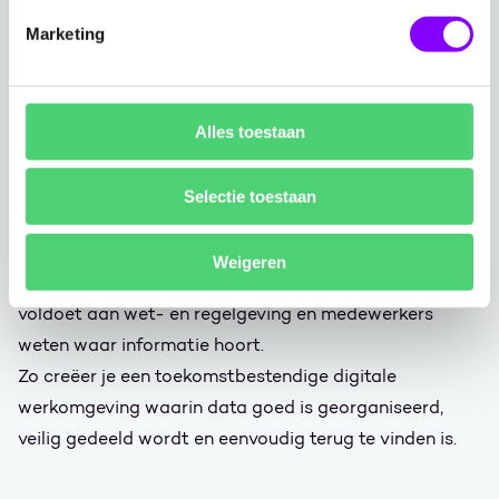
Migreren zonder zorgen: klaar voor de
Marketing
toekomst
Een succesvolle migratie naar Microsoft 365 is
Alles toestaan
essentieel voor continuïteit en productiviteit. Met onze
gestructureerde migratieaanpak zorgen we voor een
Selectie toestaan
veilige, betrouwbare en zorgeloze overgang.
Vooraf brengen we met Teams Governance structuur
Weigeren
aan in de manier van werken — zodat jouw organisatie
voldoet aan wet- en regelgeving en medewerkers
weten waar informatie hoort.
Zo creëer je een toekomstbestendige digitale
werkomgeving waarin data goed is georganiseerd,
veilig gedeeld wordt en eenvoudig terug te vinden is.