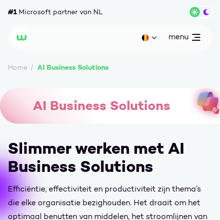
Ga naar content
#1
Microsoft partner van NL
Wisse
menu
open
Huidige taal: be
Wortell
AI Business Solutions
Home
AI Business Solutions
AI Business Solutions
Slimmer werken met AI
Business Solutions
Efficiëntie, effectiviteit en productiviteit zijn thema’s
die elke organisatie bezighouden. Het draait om het
optimaal benutten van middelen, het stroomlijnen van