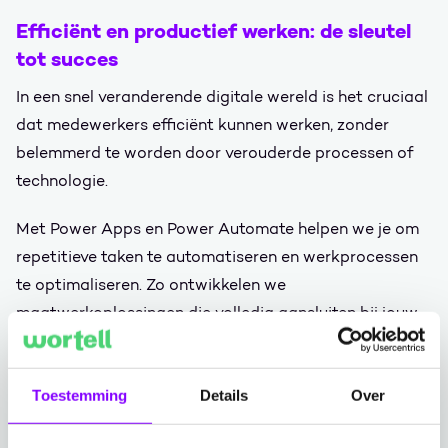
Efficiënt en productief werken: de sleutel
tot succes
In een snel veranderende digitale wereld is het cruciaal
dat medewerkers efficiënt kunnen werken, zonder
belemmerd te worden door verouderde processen of
technologie.
Met Power Apps en Power Automate helpen we je om
repetitieve taken te automatiseren en werkprocessen
te optimaliseren. Zo ontwikkelen we
maatwerkoplossingen die volledig aansluiten bij jouw
bedrijfsbehoeften.
Power Automate neemt tijdrovende handmatige taken
Toestemming
Details
Over
uit handen, waardoor medewerkers zich kunnen richten
op werk dat écht waarde toevoegt. En dankzij Power