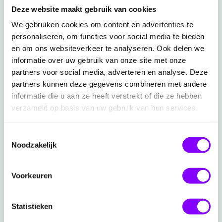
Deze website maakt gebruik van cookies
Apps kunnen ook niet-technische medewerkers zelf
We gebruiken cookies om content en advertenties te
eenvoudig apps bouwen — met begeleiding van onze
personaliseren, om functies voor social media te bieden
experts waar nodig.
en om ons websiteverkeer te analyseren. Ook delen we
informatie over uw gebruik van onze site met onze
partners voor social media, adverteren en analyse. Deze
Power Platform inzetten
partners kunnen deze gegevens combineren met andere
informatie die u aan ze heeft verstrekt of die ze hebben
Met Power Automate en Power Apps
verzameld op basis van uw gebruik van hun services.
besparen organisaties tijd en kosten door
repetitieve taken te automatiseren en
Toestemmingsselectie
samenwerking te verbeteren, terwijl
Noodzakelijk
medewerkers zonder IT-achtergrond
eenvoudig zelf oplossingen kunnen
Voorkeuren
bouwen.
Statistieken