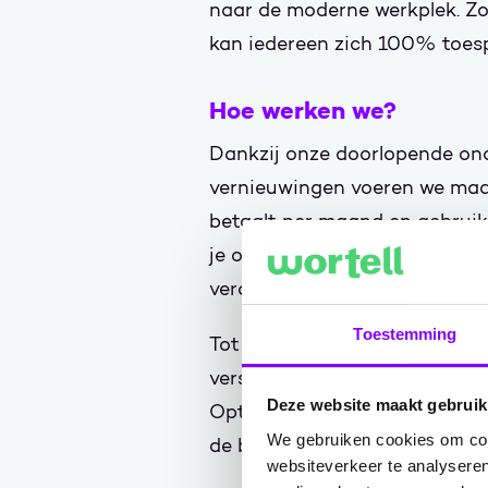
naar de moderne werkplek. Zo
kan iedereen zich 100% toesp
Hoe werken we?
Dankzij onze doorlopende ond
vernieuwingen voeren we maand
betaalt per maand en gebruike
je op zeer regelmatige basis 
veranderende technologie.
Toestemming
Tot slot profiteer je van stee
verschillende organisaties i
Deze website maakt gebruik
Optimalisaties passen we mete
We gebruiken cookies om cont
de best mogelijke technologie 
websiteverkeer te analyseren