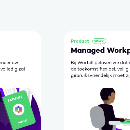
Product
Managed Workp
anneer uw
Bij Wortell geloven we dat
volledig zal
de toekomst flexibel, veilig
gebruiksvriendelijk moet zi
medewerkers optimaal kunn
Ga naar Managed Workplace