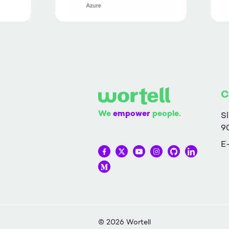
C
We
empower
people.
Sl
9
E
Wortell op Facebook
Wortell op Twitter
Wortell op YouTube
Wortell op Instag
Wortell op Gi
Wortell o
Wortell op Medium
© 2026 Wortell