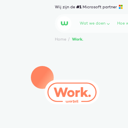
Ga naar content
#1
Wij zijn de
Microsoft partner
Wat we doen
Hoe w
Wortell
Work.
Home
Work.