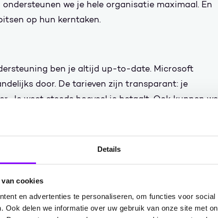
 ondersteunen we je hele organisatie maximaal. En
itsen op hun kerntaken.
ersteuning ben je altijd up-to-date. Microsoft
elijks door. De tarieven zijn transparant: je
r. Je weet steeds hoeveel je betaalt. Ook kunnen we
diensten bieden.Telkens op basis van de snel
Details
ds uitgebreidere kennis. Want Wortell helpt
n meerdere sectoren met hun moderne werkplek.
 van cookies
en toe op al onze klanten. Zo blijf je verzekerd van
ent en advertenties te personaliseren, om functies voor social
en kwaliteit.
. Ook delen we informatie over uw gebruik van onze site met on