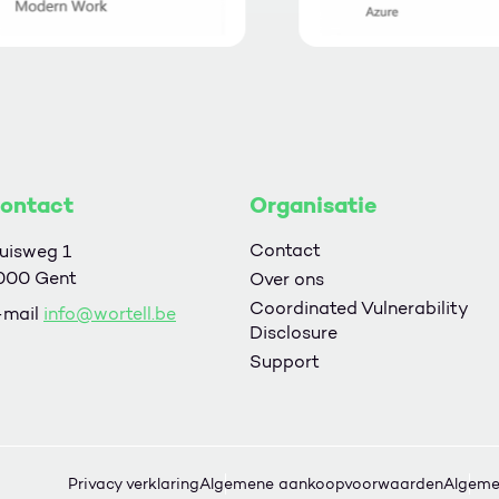
ontact
Organisatie
Contact
uisweg 1
000 Gent
Over ons
Coordinated Vulnerability
-mail
info@wortell.be
Disclosure
ram
thub
p LinkedIn
Support
Privacy verklaring
Algemene aankoopvoorwaarden
Algeme