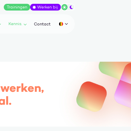
Trainingen
Werken bij
Wissel tussen dark/light modus
Kennis.
Contact
Huidige taal: be
 werken,
al.