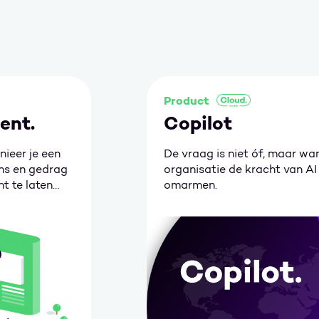
Product
ent.
Copilot
ieer je een
De vraag is niet óf, maar w
ns en gedrag
organisatie de kracht van AI 
t te laten
omarmen.
Ga naar Copilot