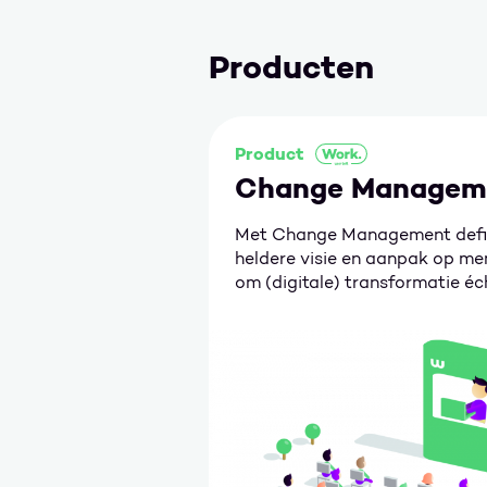
Producten
Product
Change Managem
Met Change Management defin
heldere visie en aanpak op me
om (digitale) transformatie éch
slagen.
Ga naar Change Management.