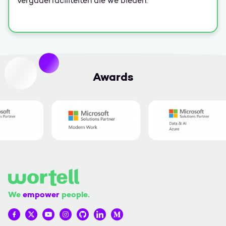
vergaderfaciliteiten die we bieden.
Awards
We
empower
people.
Wortell op Facebook
Wortell op Twitter
Wortell op YouTube
Wortell op Instagram
Wortell op Github
Wortell op LinkedIn
Wortell op Medium