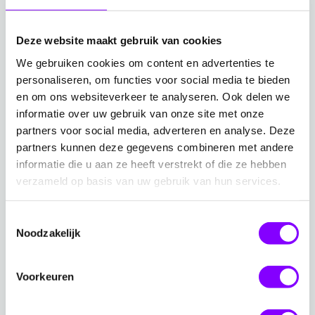
te bieden, waarin iedereen zich gewaardeerd, gehoord
en productief voelt. Of je nu op kantoor bent of thuis
Deze website maakt gebruik van cookies
werkt, Wortell TRaaS zorgt voor naadloze
We gebruiken cookies om content en advertenties te
samenwerking en communicatie.
personaliseren, om functies voor social media te bieden
en om ons websiteverkeer te analyseren. Ook delen we
Met onze expertise en oplossingen kun je de
informatie over uw gebruik van onze site met onze
uitdagingen van vergaderruimtes overwinnen en de
partners voor social media, adverteren en analyse. Deze
eerste stap zetten naar succes. Laten we eerlijk zijn,
partners kunnen deze gegevens combineren met andere
vergaderingen zijn vaak een bron van frustratie en
informatie die u aan ze heeft verstrekt of die ze hebben
inefficiëntie. Maar met onze op maat gemaakte,
verzameld op basis van uw gebruik van hun services.
hoogwaardige apparatuur die wereldwijd
Toestemmingsselectie
geïnstalleerd wordt, behoren deze problemen definitief
Noodzakelijk
tot het verleden.
Als je op zoek bent naar betrouwbare en professionele
Voorkeuren
vergaderingen, is het niet langer ideaal om te
vertrouwen op jouw telefoon of laptop. Wortell's Teams