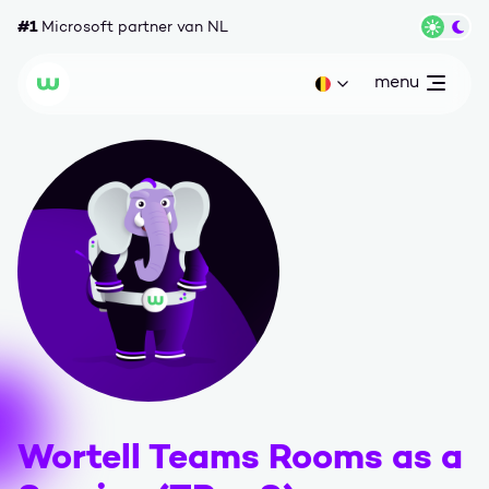
Ga naar content
#1
Microsoft partner van NL
Wisse
menu
open
Huidige taal: be
Wortell
Wortell Teams Rooms as a