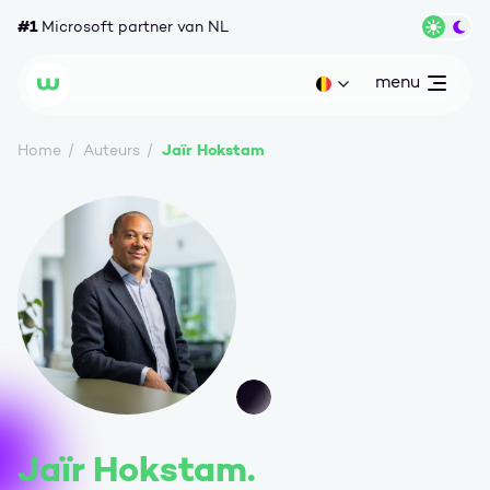
Ga naar content
#1
Microsoft partner van NL
Wisse
menu
open
Huidige taal: be
Wortell
Jaïr Hokstam
Home
Auteurs
Jaïr Hokstam.