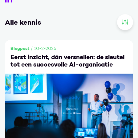
Alle kennis
Open 
Blogpost
/ 10-2-2026
Eerst inzicht, dán versnellen: de sleutel
tot een succesvolle AI-organisatie
Ga naar Eerst inzicht, dán versnellen: de sleutel tot een 