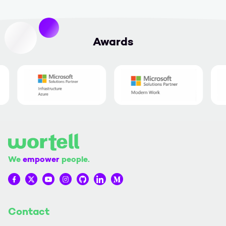
Awards
We
empower
people.
Wortell op Facebook
Wortell op Twitter
Wortell op YouTube
Wortell op Instagram
Wortell op Github
Wortell op LinkedIn
Wortell op Medium
Contact