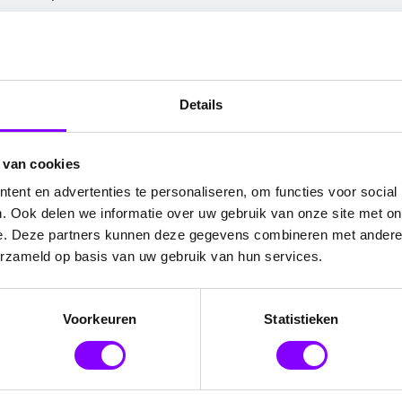
et is van vitaal belang om
et betrekking tot
rking en naleving van
erordening
Details
 van cookies
ent en advertenties te personaliseren, om functies voor social
egels en overnance:
. Ook delen we informatie over uw gebruik van onze site met on
e. Deze partners kunnen deze gegevens combineren met andere i
entatie:
erzameld op basis van uw gebruik van hun services.
nteren?
dgekeurd?
Voorkeuren
Statistieken
evens?
beveiligd?