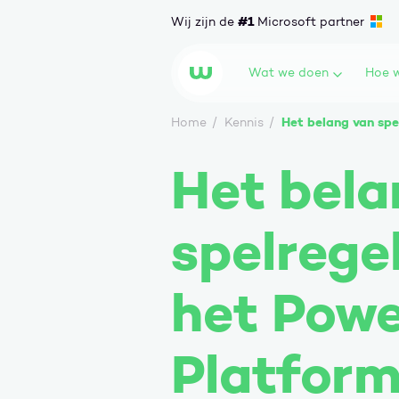
Ga naar content
#1
Wij zijn de
Microsoft partner
Wat we doen
Hoe w
Wortell
Het belang van spe
Home
Kennis
Het bela
spelrege
het Powe
Platform