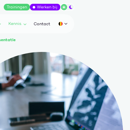
Trainingen
Werken bij
Wissel tussen dark/light modus
Kennis.
Contact
Huidige taal: be
mentatie