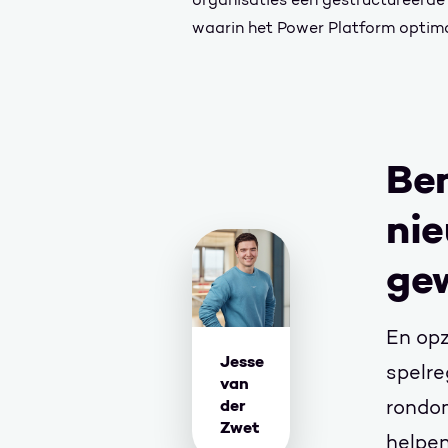
waarin het Power Platform optim
Ben
nie
ge
En opz
Jesse
spelre
van
der
rondom
Zwet
helpen 