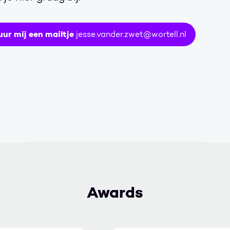
uur mij een mailtje
jesse.vander.zwet@wortell.nl
Awards