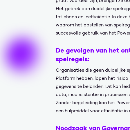
groot voordeel zijn, brengen ze o
Het gebrek aan duidelijke spelreg
tot chaos en inefficiëntie. In dez
waarom het opstellen van spelrege
succesvolle gebruik van het Powe
De gevolgen van het on
spelregels:
Organisaties die geen duidelijke 
Platform hebben, lopen het risico
gegevens te belanden. Dit kan lei
data, inconsistentie in processen 
Zonder begeleiding kan het Power
een hulpmiddel voor efficiëntie in
Noodzaak van Governa