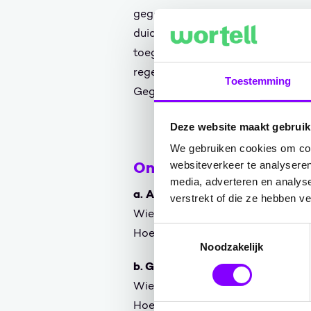
gegevensbeveiliging en privacy. H
duidelijke richtlijnen te hebben m
toegangscontrole, gegevensverwe
regelgeving zoals de Algemene V
Toestemming
Gegevensbescherming (AVG).
Deze website maakt gebruik
We gebruiken cookies om cont
Onderwerpen voor spelr
websiteverkeer te analyseren
media, adverteren en analys
a. App-ontwikkeling en -implem
verstrekt of die ze hebben v
Wie mag apps maken en impleme
Toestemmingsselectie
Hoe worden apps getest en goe
Noodzakelijk
b. Gegevensbeheer:
Wie heeft toegang tot welke geg
Hoe worden gegevens gedeeld en 