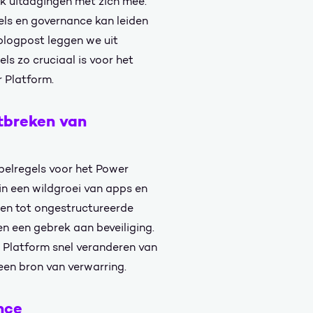
ok uitdagingen met zich mee.
els en governance kan leiden
e blogpost leggen we uit
ls zo cruciaal is voor het
r Platform.
tbreken van
spelregels voor het Power
 in een wildgroei van apps en
den tot ongestructureerde
en een gebrek aan beveiliging.
 Platform snel veranderen van
 een bron van verwarring.
nce