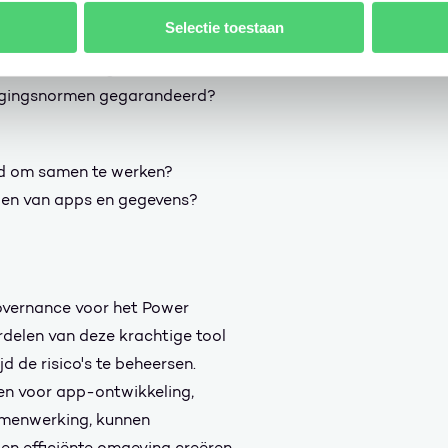
Selectie toestaan
moeten worden genomen?
ligingsnormen gegarandeerd?
d om samen te werken?
delen van apps en gegevens?
governance voor het Power
rdelen van deze krachtige tool
jd de risico's te beheersen.
ben voor app-ontwikkeling,
amenwerking, kunnen
en efficiënte omgeving creëren