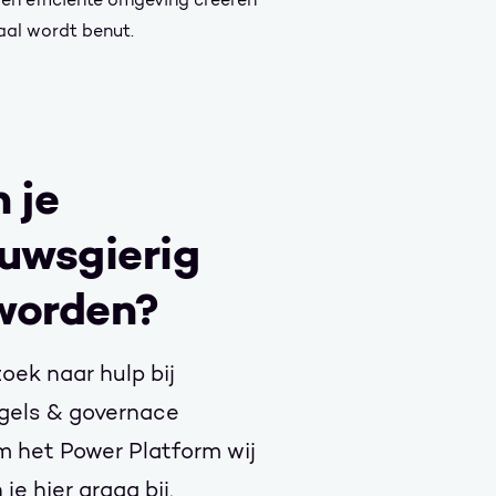
aal wordt benut.
 je
uwsgierig
worden?
oek naar hulp bij
gels & governace
 het Power Platform wij
je hier graag bij.