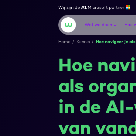
Ga naar content
#1
Wij zijn de
Microsoft partner
Wat we doen
Hoe w
Wortell
Hoe navigeer je al
Home
Kennis
Hoe navi
als orga
in de AI
van van