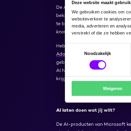
Deze website maakt gebruik
De AI-assistent lees al je docume
We gebruiken cookies om cont
bekijken welke gegevens je wáár o
websiteverkeer te analyseren
te bepalen wie toegang heeft tot w
media, adverteren en analys
knowledge management
moet op 
verstrekt of die ze hebben v
Heb je governance goed geregeld?
Toestemmingsselectie
Noodzakelijk
Adoptie
is namelijk cruciaal. Bed
gebruikers ingrijpend gaat verand
AI het best kunnen gebruiken om 
krijgen.
Weigeren
AI laten doen wat jij wilt?
De AI-producten van Microsoft ke