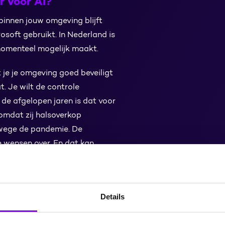
r voor AI?
 binnen jouw omgeving blijft
soft gebruikt. In Nederland is
 momenteel mogelijk maakt.
t je je omgeving goed beveiligt
. Je wilt de controle
n de afgelopen jaren is dat voor
 omdat zij halsoverkop
wege de pandemie. De
 wensen over. En dat kan
ere wanneer je Microsoft
lijke informatie bijvoorbeeld
, kan Microsoft Copilot deze
Details
oorden te geven op