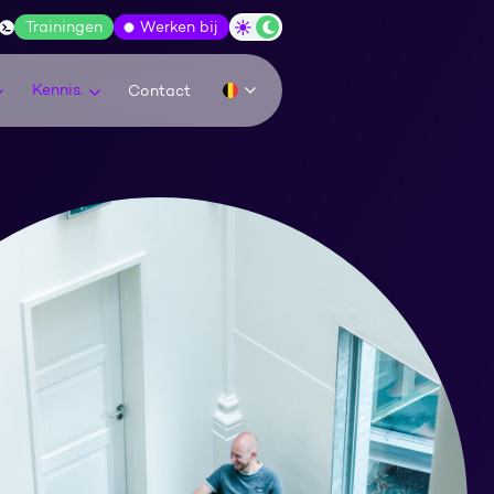
Trainingen
Werken bij
Wissel tussen dark/light modus
Kennis.
Contact
Huidige taal: be