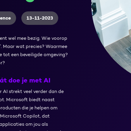
igence
13-11-2023
oment wel mee bezig. Wie voorop
mee’. Maar wat precies? Waarmee
je tot een beveiligde omgeving?
or?
át doe je met AI
r AI strekt veel verder dan de
t. Microsoft biedt naast
oducten die je helpen om
Microsoft Copilot, dat
-applicaties om jou als