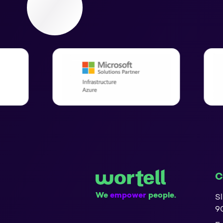
C
We
empower
people.
Sl
9