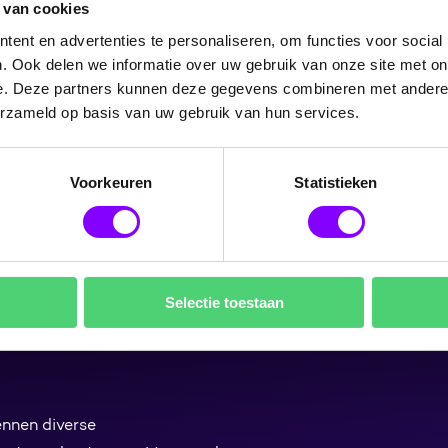
 van cookies
nten, dus je moet heel goed
ent en advertenties te personaliseren, om functies voor social
pslaat. En het is belangrijk om
. Ook delen we informatie over uw gebruik van onze site met on
elke informatie. Oftewel, je
e. Deze partners kunnen deze gegevens combineren met andere i
orde zijn.
erzameld op basis van uw gebruik van hun services.
 Dan ben je er nog niet.
Voorkeuren
Statistieken
enk dat de werkwijze van
eren. Zij moeten weten hoe ze
er de beste antwoorden uit te
Selectie toestaan
nnen diverse