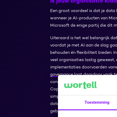
Is jouw organisatie klaa
Een groot voordeel is dat je data
wanneer je AI-producten van Micro
Microsoft de enige partij die dit
Uiteraard is het wel belangrijk da
voordat je met AI aan de slag gaat
behouden én flexibiliteit bieden. I
veel organisaties lastig geweest,
implementaties doorvoerden van
governance
laat daardoor vaak te
consequenties hebben, onder and
Copilot gebruikt. Als je vertrouwe
simpelweg opslaat in een bestand
Toestemming
data gebruiken en delen om antw
gebruikersvragen.