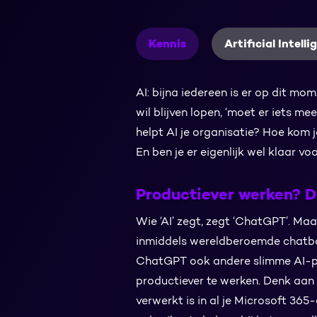
Kennis
Artificial Intell
AI: bijna iedereen is er op dit m
wil blijven lopen, ‘moet er iets 
helpt AI je organisatie? Hoe kom 
En ben je er eigenlijk wel klaar vo
Productiever werken? D
Wie ‘AI’ zegt, zegt ‘ChatGPT’. Maa
inmiddels wereldberoemde chatbo
ChatGPT ook andere slimme AI-pr
productiever te werken. Denk aan 
verwerkt is in al je Microsoft 365