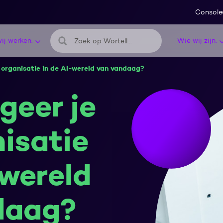
Console
ij werken.
Wie wij zijn.
Zoeken
s organisatie in de AI-wereld van vandaag?
geer je
nisatie
-wereld
daag?