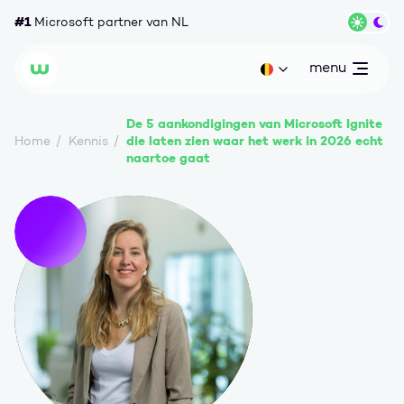
Ga naar content
#1
Microsoft partner van NL
Wisse
menu
open
Huidige taal: be
Wortell
De 5 aankondigingen van Microsoft Ignite
die laten zien waar het werk in 2026 echt
Home
Kennis
naartoe gaat