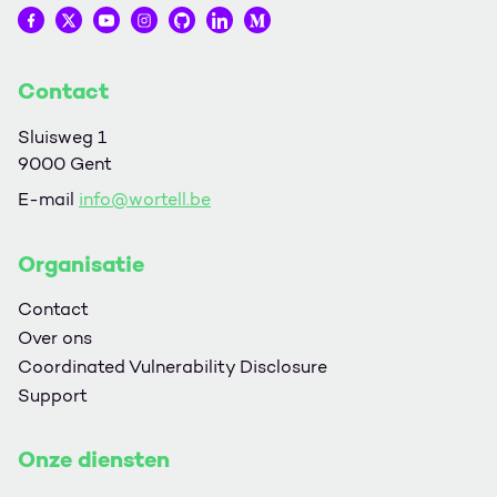
Wortell op Facebook
Wortell op Twitter
Wortell op YouTube
Wortell op Instagram
Wortell op Github
Wortell op LinkedIn
Wortell op Medium
Contact
Sluisweg 1
9000 Gent
E-mail
info@wortell.be
Organisatie
Contact
Over ons
Coordinated Vulnerability Disclosure
Support
Onze diensten