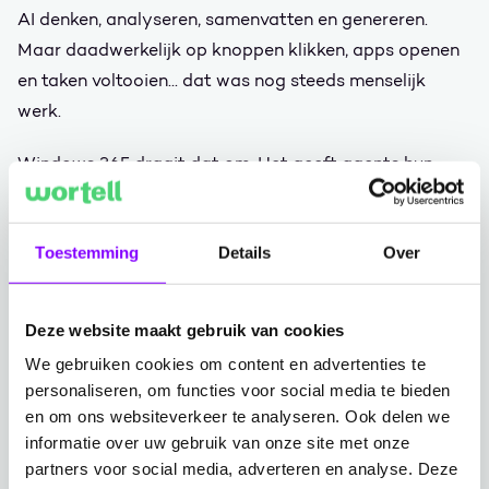
AI denken, analyseren, samenvatten en genereren.
Maar daadwerkelijk op knoppen klikken, apps openen
en taken voltooien... dat was nog steeds menselijk
werk.
Windows 365 draait dat om. Het geeft agents hun
eigen ‘digitale laptop’, een cloud-pc waarop ze op
dezelfde manier door applicaties kunnen navigeren als
Toestemming
Details
Over
jij. Inclusief oudere systemen, nichetools, alles wat niet
modern is maar nog steeds essentieel.
Deze website maakt gebruik van cookies
Dit betekent dat agents nu echt end-to-end werk
We gebruiken cookies om content en advertenties te
kunnen doen, zelfs in delen van je organisatie die nooit
personaliseren, om functies voor social media te bieden
gemakkelijk te automatiseren waren.
en om ons websiteverkeer te analyseren. Ook delen we
informatie over uw gebruik van onze site met onze
Dit is het moment waarop AI van ‘assistent’ naar
partners voor social media, adverteren en analyse. Deze
‘doener’ gaat.