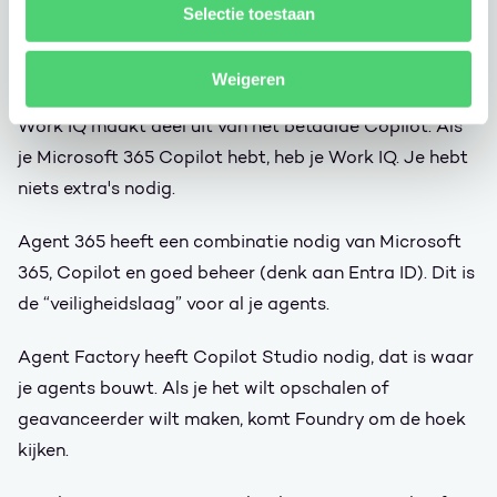
Selectie toestaan
En de grote vraag: “Welke licenties hebben we eigenlijk
nodig?” Laten we het eenvoudig uitleggen.
Weigeren
Work IQ maakt deel uit van het betaalde Copilot. Als
je Microsoft 365 Copilot hebt, heb je Work IQ. Je hebt
niets extra's nodig.
Agent 365 heeft een combinatie nodig van Microsoft
365, Copilot en goed beheer (denk aan Entra ID). Dit is
de “veiligheidslaag” voor al je agents.
Agent Factory heeft Copilot Studio nodig, dat is waar
je agents bouwt. Als je het wilt opschalen of
geavanceerder wilt maken, komt Foundry om de hoek
kijken.