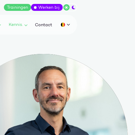
Trainingen
Werken bij
Wissel tussen dark/light modus
Kennis.
Contact
Huidige taal: be