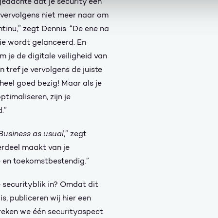
 gedachte dat je security één
vervolgens niet meer naar om
ntinu,” zegt Dennis. “De ene na
ie wordt gelanceerd. En
 je de digitale veiligheid van
 tref je vervolgens de juiste
eel goed bezig! Maar als je
ptimaliseren, zijn je
.”
Business as usual
,” zegt
derdeel maakt van je
te en toekomstbestendig.”
e securityblik in? Omdat dit
s, publiceren wij hier een
spreken we één securityaspect