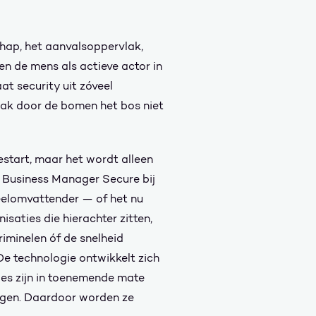
chap, het aanvalsoppervlak,
n de mens als actieve actor in
at security uit zóveel
ak door de bomen het bos niet
gestart, maar het wordt alleen
 Business Manager Secure bij
veelomvattender — of het nu
saties die hierachter zitten,
riminelen óf de snelheid
De technologie ontwikkelt zich
ies zijn in toenemende mate
ingen. Daardoor worden ze