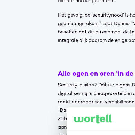
almaar harder getroffen.”
Het gevolg: de ‘securitynood’ is ho
geen bangmakerij,” zegt Dennis. “
beseffen dat dit nu eenmaal de (ni
integrale blik daarom de enige opti
Alle ogen en oren ‘in de 
Security in silo’s? Dát is volgens 
digitalisering is diepgeworteld i
raakt daardoor veel verschillende p
“Daardoor kun je security onmogel
zichzelf staande onderdelen. Je 
aan een holistische of integrale bli