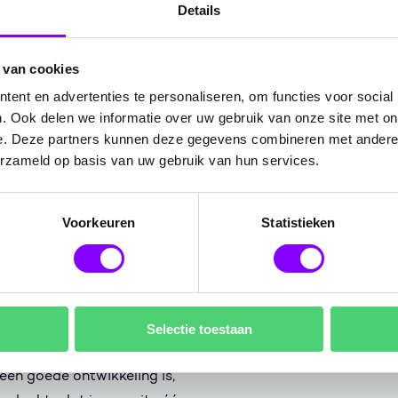
ogen en oren ‘in de lucht’ te
Cybersecurity als 
Details
alle bedreigingen 
ies een positieve ontwikkeling
 van cookies
Lees meer
security: “Er wordt veel
ent en advertenties te personaliseren, om functies voor social
de media lezen we met grote
. Ook delen we informatie over uw gebruik van onze site met on
e. Deze partners kunnen deze gegevens combineren met andere i
Daardoor beseffen steeds meer
erzameld op basis van uw gebruik van hun services.
r optioneel is. Ik geloof dat
agpunt is. En hopelijk wordt
giëne’ waaraan we met zijn
Voorkeuren
Statistieken
Selectie toestaan
aar
business as usual
een goede ontwikkeling is,