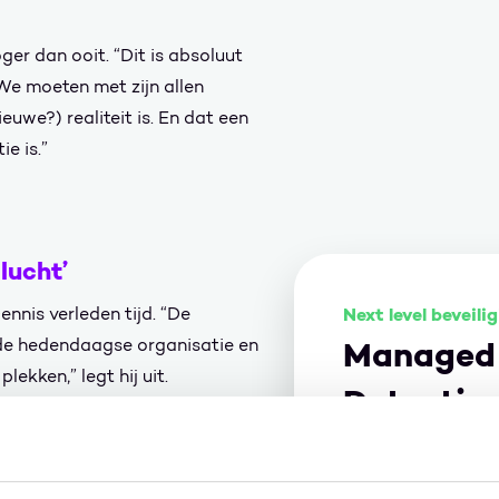
ger dan ooit. “Dit is absoluut
We moeten met zijn allen
euwe?) realiteit is. En dat een
e is.”
lucht’
Dennis verleden tijd. “De
Next level beveili
n de hedendaagse organisatie en
Managed
lekken,” legt hij uit.
Detectio
ijk opdelen in een reeks op
ontkomt simpelweg niet meer
Respons
k. Wil je het volledige plaatje