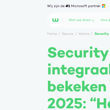
Ga naar content
#1
Wij zijn de
Microsoft partner
Wat we doen
Hoe w
Wortell
Security
Home
Secure.
Kennis
Security
integraa
bekeken
2025: “H