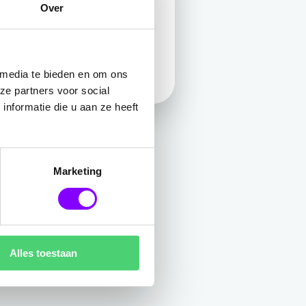
next level beveiliging tegen
Over
van binnen- en buitenaf.
 media te bieden en om ons
ze partners voor social
nformatie die u aan ze heeft
Marketing
Alles toestaan