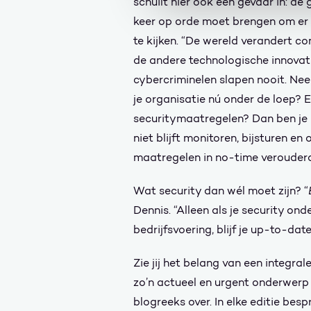
schuilt hier ook een gevaar in: de
keer op orde moet brengen om er 
te kijken. “De wereld verandert co
de andere technologische innovat
cybercriminelen slapen nooit. Neem
je organisatie nú onder de loep? En
securitymaatregelen? Dan ben je h
niet blijft monitoren, bijsturen en o
maatregelen in no-time verouderd
Wat security dan wél moet zijn? “
Dennis. “Alleen als je security on
bedrijfsvoering, blijf je up-to-da
Zie jij het belang van een integral
zo’n actueel en urgent onderwerp i
blogreeks over. In elke editie be