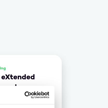
ging
 eXtended
n and
e