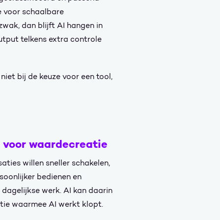
e voor schaalbare
wak, dan blijft AI hangen in
tput telkens extra controle
et bij de keuze voor een tool,
s voor waardecreatie
aties willen sneller schakelen,
rsoonlijker bedienen en
dagelijkse werk. AI kan daarin
atie waarmee AI werkt klopt.