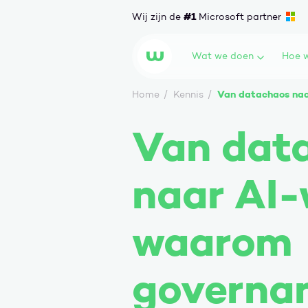
Ga naar content
#1
Wij zijn de
Microsoft partner
Wat we doen
Hoe w
Wortell
Van datachaos naa
Home
Kennis
Van dat
naar AI-
waarom
governa