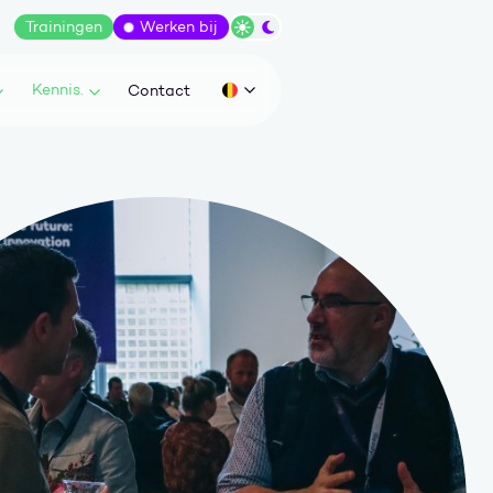
Trainingen
Werken bij
Wissel tussen dark/light modus
Kennis.
Contact
Huidige taal: be