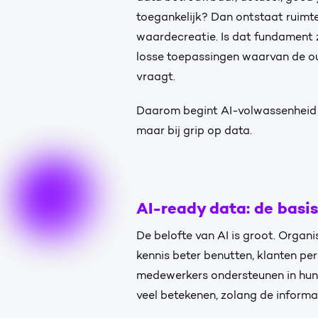
toegankelijk? Dan ontstaat ruimt
waardecreatie. Is dat fundament z
losse toepassingen waarvan de ou
vraagt.
Daarom begint AI-volwassenheid ni
maar bij grip op data.
AI-ready data: de basi
De belofte van AI is groot. Organis
kennis beter benutten, klanten pe
medewerkers ondersteunen in hun 
veel betekenen, zolang de inform