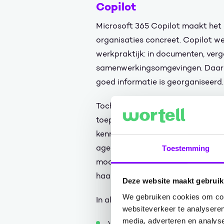
Copilot
Microsoft 365 Copilot maakt het
organisaties concreet. Copilot we
werkpraktijk: in documenten, verg
samenwerkingsomgevingen. Daard
goed informatie is georganiseerd.
Toch is de onderliggende uitdagin
toepassing heeft betrouwbare dat
kennisassistent gebruikt documen
agent voert taken uit op basis va
Toestemming
model zoekt patronen in datasets
haalt informatie uit verschillende 
Deze website maakt gebruik
We gebruiken cookies om cont
In al die scenario’s spelen dezelfd
websiteverkeer te analyseren
media, adverteren en analys
Welke data mag AI gebruiken?