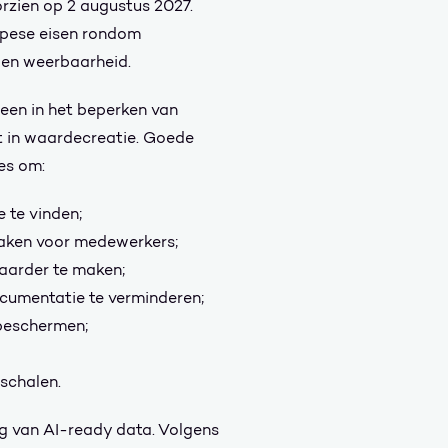
orzien op 2 augustus 2027.
opese eisen rondom
 en weerbaarheid.
leen in het beperken van
gt in waardecreatie. Goede
es om:
 te vinden;
maken voor medewerkers;
baarder te maken;
cumentatie te verminderen;
 beschermen;
 schalen.
g van AI-ready data. Volgens