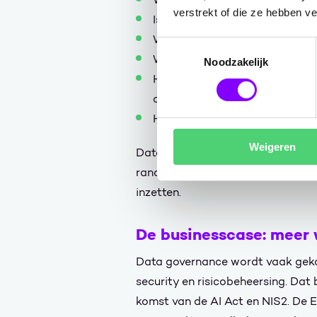
verstrekt of die ze hebben v
Is die data actueel en betrou
Wie is eigenaar van de informa
Toestemmingsselectie
Welke gegevens zijn gevoelig?
Noodzakelijk
Hoe voorkomen we dat oude of
opnieuw wordt gebruikt?
Hoe bewaken we toegang, clas
Weigeren
Data governance is daarmee geen 
randvoorwaarde voor elke organisa
inzetten.
De businesscase: meer 
Data governance wordt vaak gek
security en risicobeheersing. Dat b
komst van de AI Act en NIS2. De 