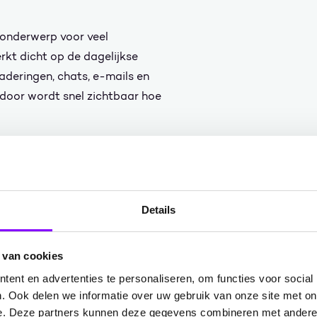
 onderwerp voor veel
rkt dicht op de dagelijkse
aderingen, chats, e-mails en
oor wordt snel zichtbaar hoe
g breder dan Copilot. Elke AI-
a nodig. Een interne
ten en kennisbanken. Een AI-
n context. Een voorspellend
Details
. Een slimme zoekoplossing
bronnen bij elkaar.
 van cookies
ent en advertenties te personaliseren, om functies voor social
e vragen:
. Ook delen we informatie over uw gebruik van onze site met on
e. Deze partners kunnen deze gegevens combineren met andere i