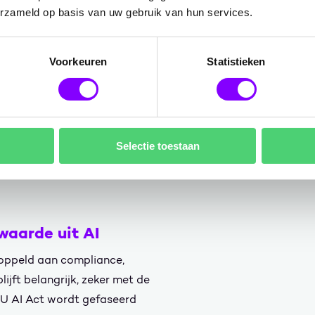
erzameld op basis van uw gebruik van hun services.
wbaar?
tie?
Voorkeuren
Statistieken
 verkeerde informatie
sificatie en bewaartermijnen?
Selectie toestaan
Copilot-project. Het is een
tie die AI structureel wil
waarde uit AI
oppeld aan compliance,
lijft belangrijk, zeker met de
EU AI Act wordt gefaseerd