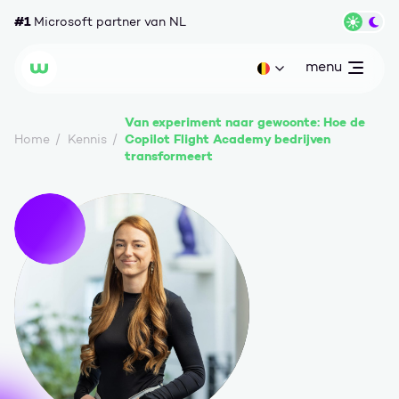
Ga naar content
#1
Microsoft partner van NL
Wisse
menu
open
Huidige taal: be
Wortell
Van experiment naar gewoonte: Hoe de
Copilot Flight Academy bedrijven
Home
Kennis
transformeert