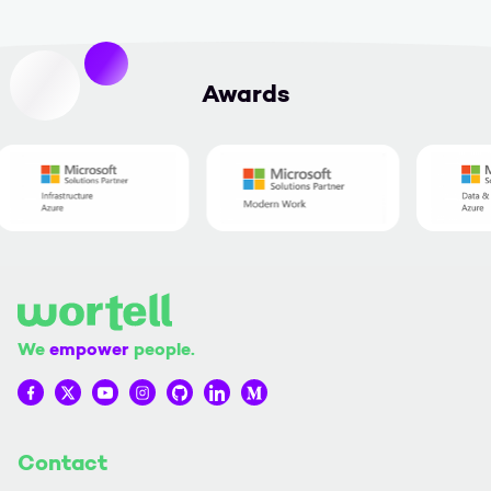
Awards
We
empower
people.
Wortell op Facebook
Wortell op Twitter
Wortell op YouTube
Wortell op Instagram
Wortell op Github
Wortell op LinkedIn
Wortell op Medium
Contact