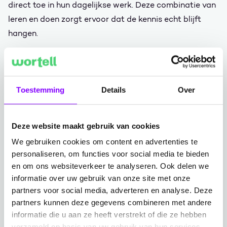
direct toe in hun dagelijkse werk. Deze combinatie van
leren en doen zorgt ervoor dat de kennis echt blijft
hangen.
Community building en gewoontes: de
sleutel tot adoptie
Toestemming
Details
Over
Een belangrijk aspect van de adoptie van Copilot is
het bouwen van een community. Om Copilot optimaal
in te zetten, moeten teams vaak een andere werkwijze
Deze website maakt gebruik van cookies
en nieuwe gewoontes aanleren. Het ontwikkelen van
We gebruiken cookies om content en advertenties te
zulke gewoontes duurt gemiddeld 30-90 dagen, dit is
personaliseren, om functies voor social media te bieden
en om ons websiteverkeer te analyseren. Ook delen we
dus niet zomaar even gedaan. Het kost tijd, en dat is
informatie over uw gebruik van onze site met onze
oké. Continue ondersteuning, inspiratie opdoen en
partners voor social media, adverteren en analyse. Deze
leren van elkaar zijn cruciaal in dit proces.
partners kunnen deze gegevens combineren met andere
informatie die u aan ze heeft verstrekt of die ze hebben
We kunnen allemaal ons werk al doen zonder Copilot
verzameld op basis van uw gebruik van hun services.