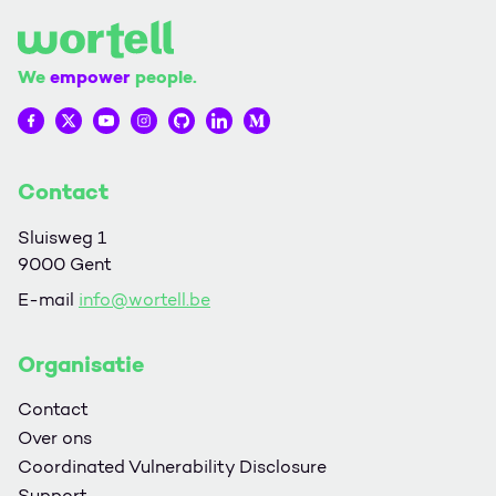
We
empower
people.
Wortell op Facebook
Wortell op Twitter
Wortell op YouTube
Wortell op Instagram
Wortell op Github
Wortell op LinkedIn
Wortell op Medium
Contact
Sluisweg 1
9000 Gent
E-mail
info@wortell.be
Organisatie
Contact
Over ons
Coordinated Vulnerability Disclosure
Support