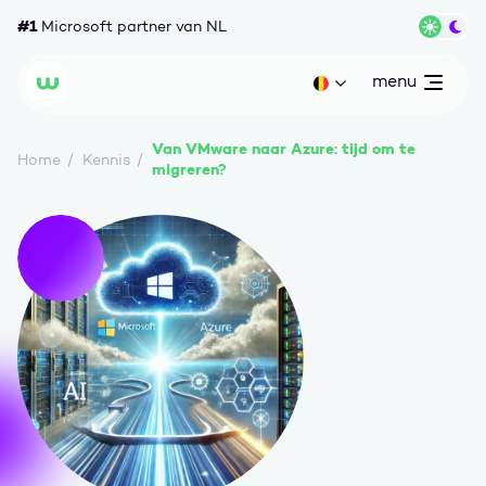
Ga naar content
#1
Microsoft partner van NL
Wisse
menu
open
Huidige taal: be
Wortell
Van VMware naar Azure: tijd om te
Home
Kennis
migreren?