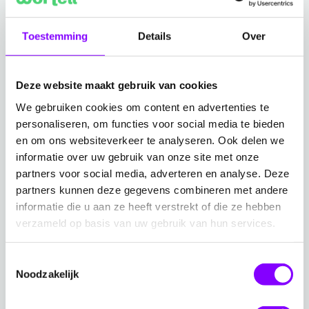
opschalen om aan een groeiende vraag te voldoen?
Met een pay-as-you-go-model biedt Azure de
Toestemming
Details
Over
flexibiliteit die je nodig hebt. Je past je IT-omgeving
gemakkelijk aan je veranderende behoeftes aan,
Deze website maakt gebruik van cookies
zonder dat je aanzienlijke investeringen in de
We gebruiken cookies om content en advertenties te
infrastructuur hoeft te doen. Omdat het platform een
personaliseren, om functies voor social media te bieden
breed scala aan workloads ondersteunt — van kleine
en om ons websiteverkeer te analyseren. Ook delen we
applicaties tot oplossingen op enterpriseniveau — kan
informatie over uw gebruik van onze site met onze
het aan jouw eisen voldoen, ongeacht de omvang van
partners voor social media, adverteren en analyse. Deze
je organisatie.
partners kunnen deze gegevens combineren met andere
informatie die u aan ze heeft verstrekt of die ze hebben
verzameld op basis van uw gebruik van hun services.
4. Robuuste beveiliging met het neusje van
de ‘cloudprovider-zalm’
Toestemmingsselectie
Vind je het cruciaal dat jouw gegevens veilig zijn en
Noodzakelijk
voldoen aan alle relevante regelgeving? Verstandig,