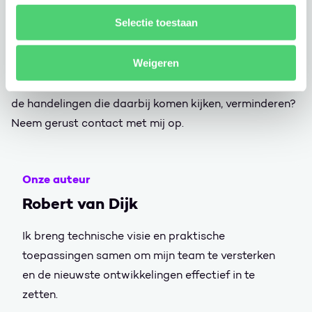
ons preventieve handelen. Zo beperken wij incidenten
Selectie toestaan
tot een minimum. En tegelijkertijd zijn we er heel goed
op voorbereid.
Weigeren
Wil jij het aantal incidenten binnen jouw organisatie én
de handelingen die daarbij komen kijken, verminderen?
Neem gerust contact met mij op.
Onze auteur
Robert van Dijk
Ik breng technische visie en praktische
toepassingen samen om mijn team te versterken
en de nieuwste ontwikkelingen effectief in te
zetten.