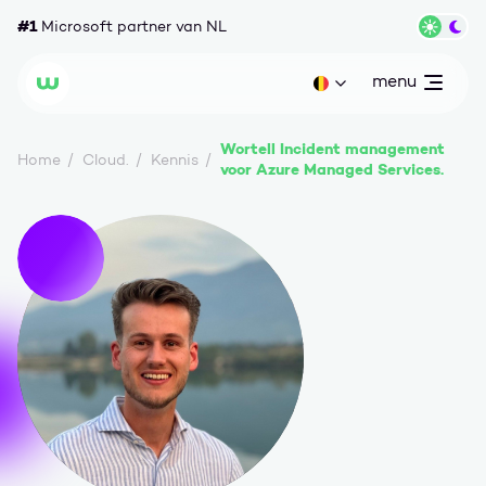
Ga naar content
#1
Microsoft partner van NL
Wisse
menu
open
Huidige taal: be
Wortell
Wortell Incident management
Home
Cloud.
Kennis
voor Azure Managed Services.