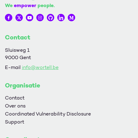
We
empower
people.
Wortell op Facebook
Wortell op Twitter
Wortell op YouTube
Wortell op Instagram
Wortell op Github
Wortell op LinkedIn
Wortell op Medium
Contact
Sluisweg 1
9000 Gent
E-mail
info@wortell.be
Organisatie
Contact
Over ons
Coordinated Vulnerability Disclosure
Support