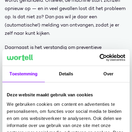
wordt gehandeld. Oftewel, de machine start zichzelf
opnieuw op — en in veel gevallen lost dit het probleem
op. Is dat niet zo? Dan pas wil je daar een
(automatische!) melding van ontvangen, zodat je er
zelf naar kunt kijken.
Daarnaast is het verstandig om preventieve
maatregelen te treffen. Hiervoor kun je het
Azure Well-
Architected Framework
gebruiken. In dit framework
beschrijft Microsoft vijf pilaren — van
Toestemming
Details
Over
kostenoptimalisatie tot security — op basis waarvan
je jouw omgeving zo goed mogelijk kunt inrichten.
Deze website maakt gebruik van cookies
Handig, want voorkomen is beter dan genezen.
We gebruiken cookies om content en advertenties te
personaliseren, om functies voor social media te bieden
Het beste van twee werelden: ‘proactief
en om ons websiteverkeer te analyseren. Ook delen we
preventief’ werken
informatie over uw gebruik van onze site met onze