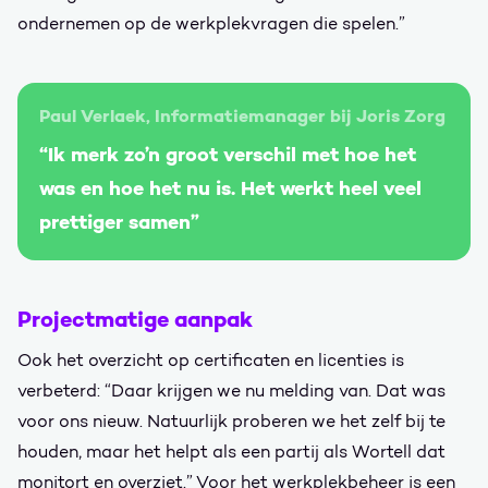
ondernemen op de werkplekvragen die spelen.”
Paul Verlaek, Informatiemanager bij Joris Zorg
“Ik merk zo’n groot verschil met hoe het
was en hoe het nu is. Het werkt heel veel
prettiger samen”
Projectmatige aanpak
Ook het overzicht op certificaten en licenties is
verbeterd: “Daar krijgen we nu melding van. Dat was
voor ons nieuw. Natuurlijk proberen we het zelf bij te
houden, maar het helpt als een partij als Wortell dat
monitort en overziet.” Voor het werkplekbeheer is een