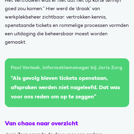
Het vertrouwen was er niet dat het op korte termijn
goed zou komen.” Hier werd de ‘draak’ van
werkplekbeheer zichtbaar: vertrokken kennis,
openstaande tickets en rommelige processen vormden
een uitdaging die beheersbaar moest worden
gemaakt.
Paul Verlaek, Informatiemanager bij Joris Zorg
“Als gevolg bleven tickets openstaan,
afspraken werden niet nageleefd. Dat was
voor ons reden om op te zeggen”
Van chaos naar overzicht