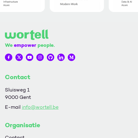
We
empower
people.
Wortell op Facebook
Wortell op Twitter
Wortell op YouTube
Wortell op Instagram
Wortell op Github
Wortell op LinkedIn
Wortell op Medium
Contact
Sluisweg 1
9000 Gent
E-mail
info@wortell.be
Organisatie
Contact