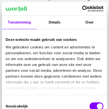
liggen. Dat wordt adequaat en snel opgepakt.”
Toestemming
Details
Over
Paul Verlaek, Informatiemanager bij Joris Zorg
“Als je kijkt naar het werkplekbeheer, dan
Deze website maakt gebruik van cookies
is het als een project opgepakt. Daar
We gebruiken cookies om content en advertenties te
mogen wij als Joris Zorg en ook andere
personaliseren, om functies voor social media te bieden
leveranciers waar wij mee werken van
en om ons websiteverkeer te analyseren. Ook delen we
leren”
informatie over uw gebruik van onze site met onze
partners voor social media, adverteren en analyse. Deze
partners kunnen deze gegevens combineren met andere
informatie die u aan ze heeft verstrekt of die ze hebben
Geen eenheidsworst
verzameld op basis van uw gebruik van hun services.
Rhea Houwaart, projectmanager bij Wortell, vult aan:
Toestemmingsselectie
“We kijken echt naar de organisatie en wat zij nodig
Noodzakelijk