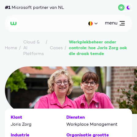
Ga naar content
#1
Microsoft partner van NL
Wisse
menu
open
Huidige taal: be
Wortell
Werkplekbeheer onder
Cloud &
controle: hoe Joris Zorg ook
Home
AI
Cases
die draak temde
Platforms
Klant
Diensten
Joris Zorg
Workplace Management
Industrie
Organisatie grootte