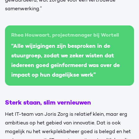
samenwerking.”
Rhea Houwaart, projectmanager bij Wortell
“Alle wijzigingen zijn besproken in de
stuurgroep, zodat we zeker wisten dat
iedereen goed geïnformeerd was over de
impact op hun dagelijkse werk”
Sterk staan, slim vernieuwen
Het IT-team van Joris Zorg is relatief klein, maar erg
ambitieus op het gebied van innovatie. Dat is ook
mogelijk nu het werkplekbeheer goed is belegd en het