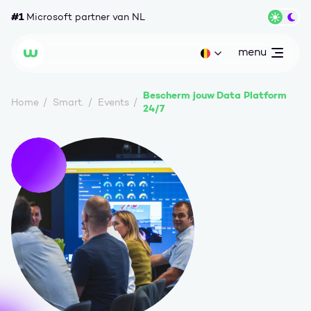
Ga naar content
#1
Microsoft partner van NL
Wisse
menu
open
Huidige taal: be
Wortell
Bescherm jouw Data Platform
Home
Smart.
Events
24/7