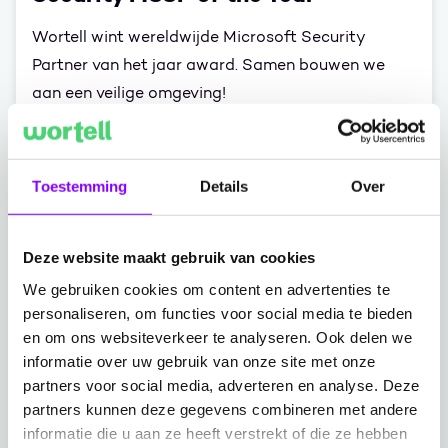
Wortell wint wereldwijde Microsoft Security
Partner van het jaar award. Samen bouwen we
aan een veilige omgeving!
Lees meer
Toestemming
Details
Over
Focus op praktische toepassingen
Deze website maakt gebruik van cookies
Onze sessie is praktisch opgezet, met ruimte voor
We gebruiken cookies om content en advertenties te
technische diepgang waar nodig. Je krijgt hands-on
personaliseren, om functies voor social media te bieden
inzichten die je direct kunt toepassen binnen jouw
en om ons websiteverkeer te analyseren. Ook delen we
organisatie, zonder te verzanden in complexe
informatie over uw gebruik van onze site met onze
partners voor social media, adverteren en analyse. Deze
uitdagingen.
partners kunnen deze gegevens combineren met andere
informatie die u aan ze heeft verstrekt of die ze hebben
Evaluatie en afsluitende borrel