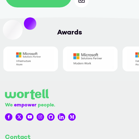
Awards
We
empower
people.
Wortell op Facebook
Wortell op Twitter
Wortell op YouTube
Wortell op Instagram
Wortell op Github
Wortell op LinkedIn
Wortell op Medium
Contact