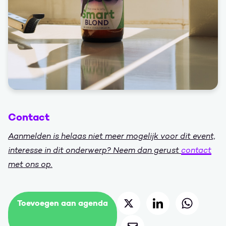
Contact
Aanmelden is helaas niet meer mogelijk voor dit event,
interesse in dit onderwerp? Neem dan gerust
contact
met ons op.
Deel op Twitter
Deel op LinkedIn
Deel op 
Toevoegen aan agenda
Deel via mail