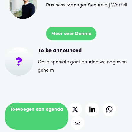
Business Manager Secure bij Wortell
Meer over Dennis
To be announced
Onze speciale gast houden we nog even
geheim
Deel op Twitter
Deel op LinkedIn
Deel op 
Toevoegen aan agenda
Deel via mail