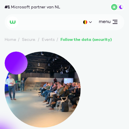
Ga naar content
#1
Microsoft partner van NL
Wisse
menu
open
Huidige taal: be
Wortell
Follow the data (security)
Home
Secure.
Events