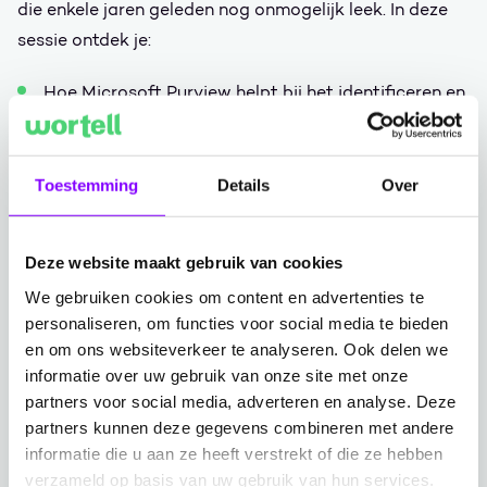
die enkele jaren geleden nog onmogelijk leek. In deze
sessie ontdek je:
Hoe Microsoft Purview helpt bij het identificeren en
classificeren van gevoelige informatie.
Hoe Microsoft Purview grip houdt op de levensloop
van data binnen jouw organisatie.
Toestemming
Details
Over
Hoe de AI HUB inzicht geeft in het gebruik van AI
toepassingen binnen jouw bedrijf.
Deze website maakt gebruik van cookies
Hoe Compliance Manager inzicht geeft in hoeverre
We gebruiken cookies om content en advertenties te
jouw organisatie voldoet aan relevante normen en
personaliseren, om functies voor social media te bieden
richtlijnen.
en om ons websiteverkeer te analyseren. Ook delen we
Wat de veelgestelde klantvragen zijn
informatie over uw gebruik van onze site met onze
rondom Copilot, data en compliance.
partners voor social media, adverteren en analyse. Deze
partners kunnen deze gegevens combineren met andere
informatie die u aan ze heeft verstrekt of die ze hebben
Van theorie naar praktijk: een klantcase
verzameld op basis van uw gebruik van hun services.