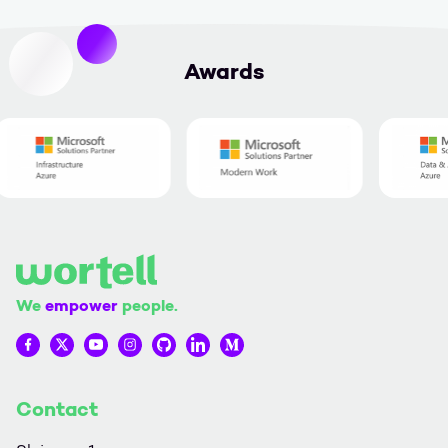
Awards
We
empower
people.
Wortell op Facebook
Wortell op Twitter
Wortell op YouTube
Wortell op Instagram
Wortell op Github
Wortell op LinkedIn
Wortell op Medium
Contact