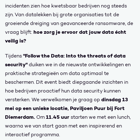
incidenten zien hoe kwetsbaar bedrijven nog steeds
zijn. Van datalekken bij grote organisaties tot de
groeiende dreiging van geavanceerde ransomware, de
hoe zorg je ervoor dat jouw data écht
vraag blijft:
veilig is?
"Follow the Data: Into the threats of data
Tijdens
security"
duiken we in de nieuwste ontwikkelingen en
praktische strategieën om data optimaal te
beschermen. Dit event biedt diepgaande inzichten in
hoe bedrijven proactief hun data security kunnen
dinsdag 13
versterken. We verwelkomen je graag op
mei op een unieke locatie, Paviljoen Puur bij Fort
Diemerdam.
11.45 uur
Om
starten we met een lunch,
waarna we van start gaan met een inspirerend en
interactief programma.