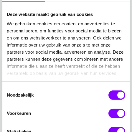
loss protection, insider risk-signalering en agent
governance
Deze website maakt gebruik van cookies
Hoe je medewerkers écht meekrijgt met korte,
We gebruiken cookies om content en advertenties te
herkenbare content, gamification en een rol- en
personaliseren, om functies voor social media te bieden
gedragsgerichte aanpak.
en om ons websiteverkeer te analyseren. Ook delen we
informatie over uw gebruik van onze site met onze
partners voor social media, adverteren en analyse. Deze
Wat neem je direct mee?
partners kunnen deze gegevens combineren met andere
We willen dat je niet van alleen iets
weet
, maar ook
informatie die u aan ze heeft verstrekt of die ze hebben
iets
kunt
. Daarom krijg je mee:
verzameld op basis van uw gebruik van hun services.
Een helder denkkader
om insider risk uit te leggen
Toestemmingsselectie
aan je directie of board, inclusief de cijfers die het
Noodzakelijk
gesprek over budget en prioriteit openen.
Een eerste zelf-check
: vier vragen waarmee je
Voorkeuren
vandaag nog kunt inschatten waar je organisatie
staat (zie je vooral exfiltratie, of herken je
Statistieken