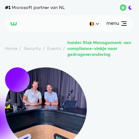
Ga naar content
#1
Microsoft partner van NL
Wisse
menu
open
Huidige taal: be
Wortell
Insider Risk Management: van
compliance-vinkje naar
Home
Security
Events
gedragsverandering