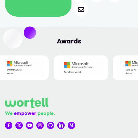
Deel via mail
Awards
We
empower
people.
Wortell op Facebook
Wortell op Twitter
Wortell op YouTube
Wortell op Instagram
Wortell op Github
Wortell op LinkedIn
Wortell op Medium