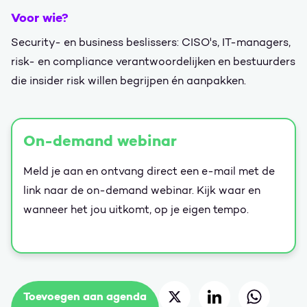
Voor wie?
Security- en business beslissers: CISO's, IT-managers,
risk- en compliance verantwoordelijken en bestuurders
die insider risk willen begrijpen én aanpakken.
On-demand webinar
Meld je aan en ontvang direct een e-mail met de
link naar de on-demand webinar. Kijk waar en
wanneer het jou uitkomt, op je eigen tempo.
Deel op Twitter
Deel op LinkedIn
Deel op 
Toevoegen aan agenda