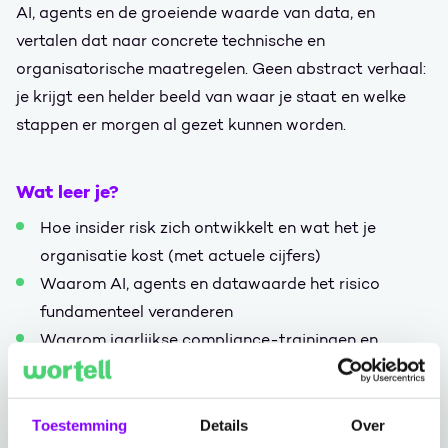
AI, agents en de groeiende waarde van data, en
vertalen dat naar concrete technische en
organisatorische maatregelen. Geen abstract verhaal:
je krijgt een helder beeld van waar je staat en welke
stappen er morgen al gezet kunnen worden.
Wat leer je?
Hoe insider risk zich ontwikkelt en wat het je
organisatie kost (met actuele cijfers)
Waarom AI, agents en datawaarde het risico
fundamenteel veranderen
Waarom jaarlijkse compliance-trainingen en
standaard phishing-simulaties hun grens hebben
bereikt
Welke technische maatregelen ertoe doen: data
Toestemming
Details
Over