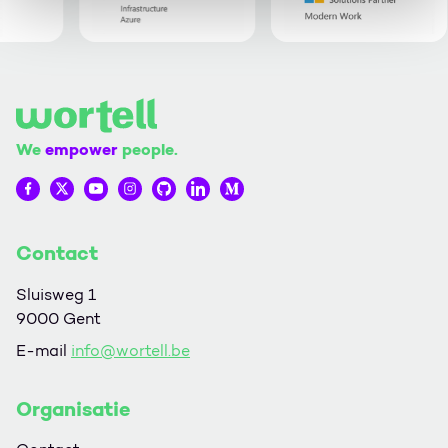
We
empower
people.
Wortell op Facebook
Wortell op Twitter
Wortell op YouTube
Wortell op Instagram
Wortell op Github
Wortell op LinkedIn
Wortell op Medium
Contact
Sluisweg 1
9000 Gent
E-mail
info@wortell.be
Organisatie