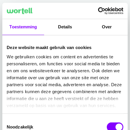
Als lid van de Wortell Innovation Circle krijg je niet
alleen de kans om alle voordelen van Microsoft 365
Copilot te ontdekken, maar blijf je ook op de hoogte
Toestemming
Details
Over
van de nieuwste features dankzij kennis die
rechtstreeks van onze MVP's komt. Bovendien leer je
van andere organisaties binnen en buiten jouw
Deze website maakt gebruik van cookies
branche. Samen zorgen we ervoor zorgen dat jouw
We gebruiken cookies om content en advertenties te
organisatie voorop blijft lopen in een snel veranderend
personaliseren, om functies voor social media te bieden
en om ons websiteverkeer te analyseren. Ook delen we
technologisch landschap.
informatie over uw gebruik van onze site met onze
partners voor social media, adverteren en analyse. Deze
partners kunnen deze gegevens combineren met andere
informatie die u aan ze heeft verstrekt of die ze hebben
Aanmelden
verzameld op basis van uw gebruik van hun services.
elke laatste
De Innovation Circle zal plaatsvinden
Toestemmingsselectie
donderdag van de maand
, waarbij diverse boeiende
Noodzakelijk