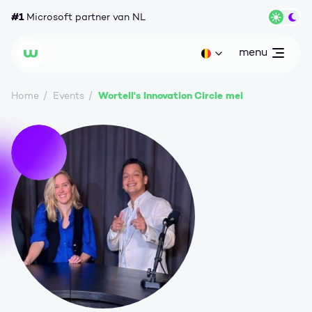
Ga naar content
#1
Microsoft partner van NL
Wisse
menu
open
Huidige taal: be
Wortell
Wortell's Innovation Circle mei
Home
Events