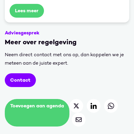
Lees meer
Adviesgesprek
Meer over regelgeving
Neem direct contact met ons op, dan koppelen we je
meteen aan de juiste expert.
Contact
Deel op Twitter
Deel op LinkedIn
Deel op 
Toevoegen aan agenda
Deel via mail