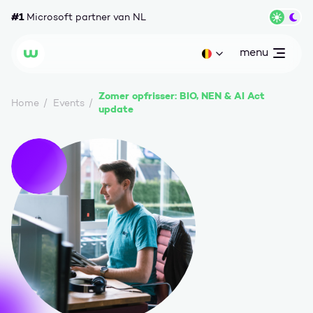
Ga naar content
#1
Microsoft partner van NL
Wisse
menu
open
Huidige taal: be
Wortell
Zomer opfrisser: BIO, NEN & AI Act
Home
Events
update