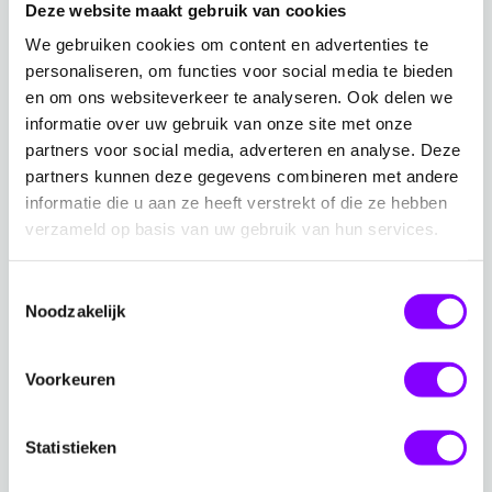
Deze website maakt gebruik van cookies
overheidsinstellingen, waaronder: Chief Information
We gebruiken cookies om content en advertenties te
Security Officers (CISO’s), IT Managers en IT Security
personaliseren, om functies voor social media te bieden
Managers, zakelijke besluitvormers en
en om ons websiteverkeer te analyseren. Ook delen we
executives, Compliance Officers en Data Protection
informatie over uw gebruik van onze site met onze
Officers (DPO’s).
partners voor social media, adverteren en analyse. Deze
partners kunnen deze gegevens combineren met andere
informatie die u aan ze heeft verstrekt of die ze hebben
verzameld op basis van uw gebruik van hun services.
NEN 7510 en NEN 7513
Toestemmingsselectie
Lees meer over de impact van NEN 7510 en NEN
Noodzakelijk
7513, die gaan over informatiebeveiliging in de
zorg, voor jouw zorginstelling.
Voorkeuren
Lees meer
Statistieken