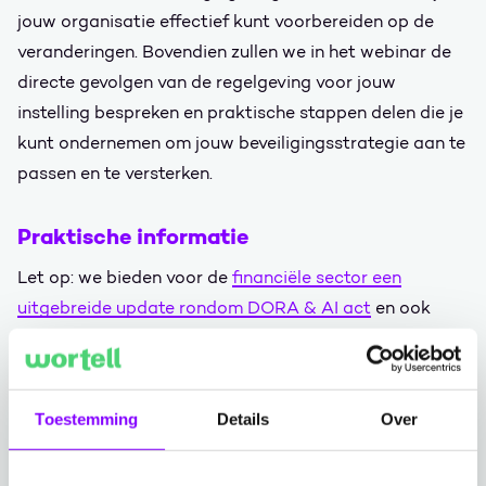
jouw organisatie effectief kunt voorbereiden op de
veranderingen. Bovendien zullen we in het webinar de
directe gevolgen van de regelgeving voor jouw
instelling bespreken en praktische stappen delen die je
kunt ondernemen om jouw beveiligingsstrategie aan te
passen en te versterken.
Praktische informatie
Let op: we bieden voor de
financiële sector een
uitgebreide update rondom DORA & AI act
en ook
gaan we dieper in de op
NIS 2.0 in combinatie met de
AI act
.
Toestemming
Details
Over
Voor wie:
Dit webinar is specifiek ontworpen voor
professionals die verantwoordelijk zijn voor de
beveiliging en compliance binnen de zorg en