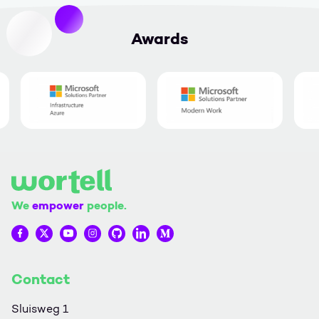
Awards
We
empower
people.
Wortell op Facebook
Wortell op Twitter
Wortell op YouTube
Wortell op Instagram
Wortell op Github
Wortell op LinkedIn
Wortell op Medium
Contact
Sluisweg 1