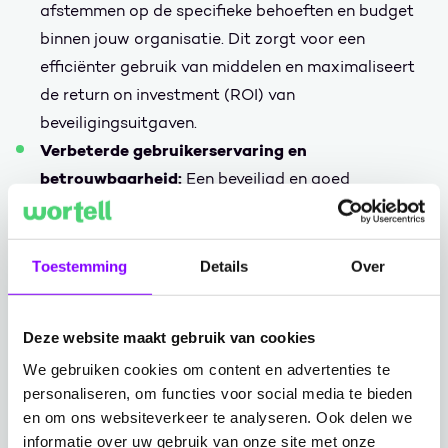
afstemmen op de specifieke behoeften en budget
binnen jouw organisatie. Dit zorgt voor een
efficiënter gebruik van middelen en maximaliseert
de return on investment (ROI) van
beveiligingsuitgaven.
Verbeterde gebruikerservaring en
betrouwbaarheid:
Een beveiligd en goed
geconfigureerd systeem zorgt voor een soepele en
betrouwbare gebruikerservaring. Door het
regelmatig beoordelen en bijstellen van de
Toestemming
Details
Over
beveiligingsinstellingen binnen jouw organisatie
zorg je voor continuïteit in de bedrijfsvoering en
Deze website maakt gebruik van cookies
vergroot je het vertrouwen van jouw gebruikers.
We gebruiken cookies om content en advertenties te
personaliseren, om functies voor social media te bieden
Lees meer in de brochure
en om ons websiteverkeer te analyseren. Ook delen we
informatie over uw gebruik van onze site met onze