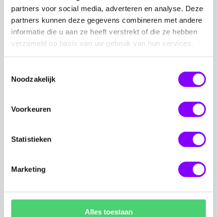
Ontdek wat het M365 Security Health Assessment
partners voor social media, adverteren en analyse. Deze
precies inhoudt, wat de voordelen zijn en wat je kunt
partners kunnen deze gegevens combineren met andere
verwachten van dit assessment.
informatie die u aan ze heeft verstrekt of die ze hebben
verzameld op basis van uw gebruik van hun services.
Toestemmingsselectie
Noodzakelijk
Voorkeuren
Statistieken
Marketing
Alles toestaan