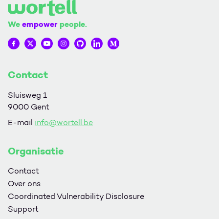
We
empower
people.
Wortell op Facebook
Wortell op Twitter
Wortell op YouTube
Wortell op Instagram
Wortell op Github
Wortell op LinkedIn
Wortell op Medium
Contact
Sluisweg 1
9000 Gent
E-mail
info@wortell.be
Organisatie
Contact
Over ons
Coordinated Vulnerability Disclosure
Support