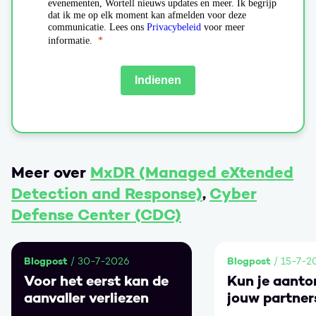
Meer over
MxDR (Managed eXtended
Detection and Response)
,
Cyber
Defense Center (CDC)
Blogpost
Blogpost
/ 30-7-2026
/ 15-7-2
Voor het eerst kan de
Kun je aanto
aanvaller verliezen
jouw partner