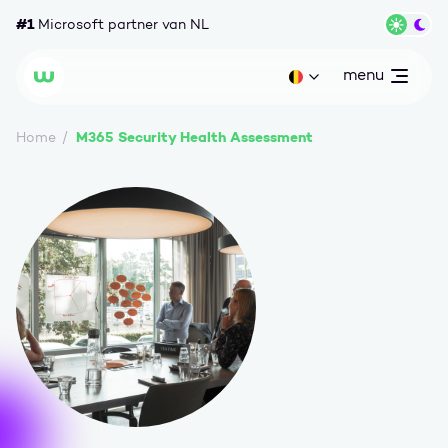
Ga naar content
#1
Microsoft partner van NL
Wisse
menu
open
Huidige taal: be
Wortell
M365 Security Health Assessment
Home