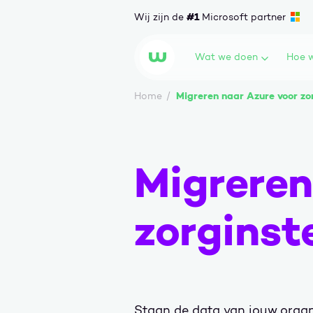
Ga naar content
#1
Wij zijn de
Microsoft partner
Wat we doen
Hoe w
Wortell
Migreren naar Azure voor zor
Home
Migreren
zorginst
Staan de data van jouw organi