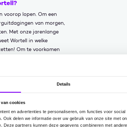
rtell?
en voorop lopen. Om een
rguitdagingen van morgen,
en. Met onze jarenlange
weet Wortell in welke
 zetten! Om te voorkomen
de trant 'Wij van Wc-
ing van onafhankelijk
Volgens Mike is
Wortell de
ner van Nederland
.
Details
te helpen bij een
 van cookies
ure, hebben we een breed
ent en advertenties te personaliseren, om functies voor social
sten. Benieuwd wat we voor
. Ook delen we informatie over uw gebruik van onze site met on
en van onze brochures of
e. Deze partners kunnen deze gegevens combineren met andere i