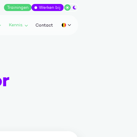
Trainingen
Werken bij
Wissel tussen dark/light modus
Kennis.
Contact
Huidige taal: be
or