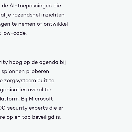
 de AI-toepassingen die
l je razendsnel inzichten
ingen te nemen of ontwikkel
t low-code.
ity hoog op de agenda bij
e spionnen proberen
e zorgsysteem buit te
anisaties overal ter
latform. Bij Microsoft
0 security experts die er
re op en top beveiligd is.