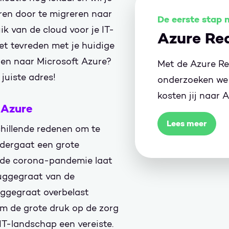
en door te migreren naar
De eerste stap 
ik van de cloud voor je IT-
Azure Re
iet tevreden met je huidige
ppen naar Microsoft Azure?
Met de Azure R
 juiste adres!
onderzoeken we 
kosten jij naar 
 Azure
Lees meer
chillende redenen om te
ndergaat een grote
n de corona-pandemie laat
ruggegraat van de
uggegraat overbelast
Om de grote druk op de zorg
 IT-landschap een vereiste.