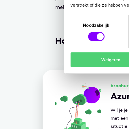
verstrekt of die ze hebben v
meld je aan voor een van de
Toestemmingsselectie
Noodzakelijk
Handige Informat
Weigeren
brochur
Azu
Wil je j
met een
situatie