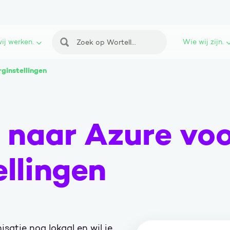
ij werken.
Wie wij zijn.
Zoeken
ginstellingen
 naar Azure vo
ellingen
satie nog lokaal en wil je