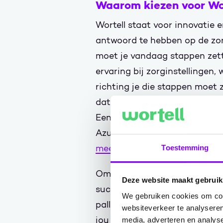
Waarom kiezen voor Wo
Wortell staat voor innovatie 
antwoord te hebben op de zo
moet je vandaag stappen zett
ervaring bij zorginstellingen, 
richting je die stappen moet
dat hier een verhaal staat in 
Eend', delen we graag de men
Azure consultant Mike Krom. 
meest innovatieve Azure part
Toestemming
Om zorginstellingen optimaal 
Deze website maakt gebruik
succesvolle migratie naar Az
We gebruiken cookies om cont
pallet aan producten en dien
websiteverkeer te analyseren
jou kunnen doen? Download e
media, adverteren en analys