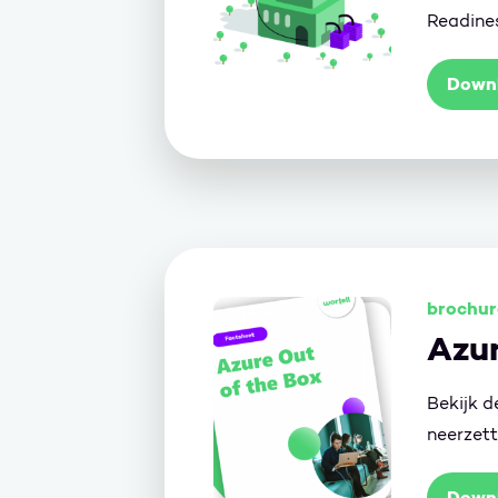
Readine
Down
brochur
Azur
Bekijk d
neerzett
Down