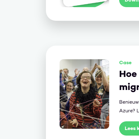
Case
Hoe
mig
Benieuw
Azure? L
Lees 