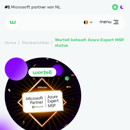
Ga naar content
#1
Microsoft partner van NL
Wisse
menu
open
Huidige taal: be
Wortell
Wortell behaalt Azure Expert MSP
Home
Persberichten
status