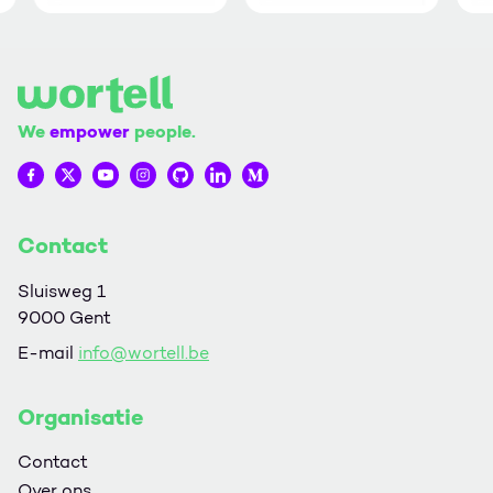
We
empower
people.
Wortell op Facebook
Wortell op Twitter
Wortell op YouTube
Wortell op Instagram
Wortell op Github
Wortell op LinkedIn
Wortell op Medium
Contact
Sluisweg 1
9000 Gent
E-mail
info@wortell.be
Organisatie
Contact
Over ons