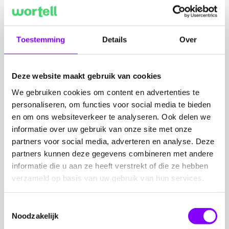
uitgebreid traject waarin het moest voldoen meer
dan vijftig Microsoft-criteria. Dat resulteerde in
aantoonbare verbeteringen in de manier waarop
Toestemming
Details
Over
Wortell Azure-omgevingen beheert.
De voordelen voor organisaties zijn direct merkbaar:
Deze website maakt gebruik van cookies
We gebruiken cookies om content en advertenties te
Meer grip en veiligheid dankzij beleid dat volledig
personaliseren, om functies voor social media te bieden
als code wordt beheerd.
en om ons websiteverkeer te analyseren. Ook delen we
informatie over uw gebruik van onze site met onze
Meer snelheid en consistentie door
partners voor social media, adverteren en analyse. Deze
geautomatiseerde uitrol van resources
partners kunnen deze gegevens combineren met andere
informatie die u aan ze heeft verstrekt of die ze hebben
via pipelines.
verzameld op basis van uw gebruik van hun services.
Meer inzicht met tweemaandelijkse well-
Toestemmingsselectie
architected reviews die helpen Azure-omgevingen
Noodzakelijk
continu te verbeteren.