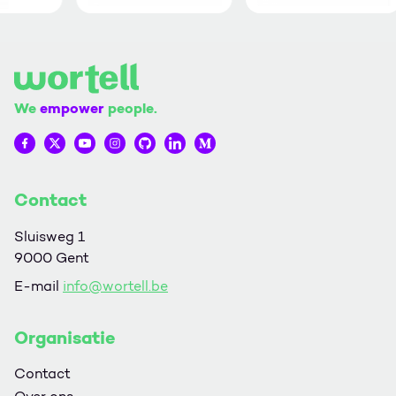
We
empower
people.
Wortell op Facebook
Wortell op Twitter
Wortell op YouTube
Wortell op Instagram
Wortell op Github
Wortell op LinkedIn
Wortell op Medium
Contact
Sluisweg 1
9000 Gent
E-mail
info@wortell.be
Organisatie
Contact