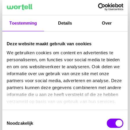
Wortell kijkt uit naar een voortzetting van de prettige
samenwerking met AvePoint en zal zich blijven inzetten
voor het leveren van hoogwaardige diensten aan haar
Toestemming
Details
Over
klanten.
Roy Methorst, Partner Alliance Manager bij Wortell,
Deze website maakt gebruik van cookies
voegt hieraan toe:
"Ik ben super trots met deze
We gebruiken cookies om content en advertenties te
erkenning. Door het partnership met AvePoint kunnen
personaliseren, om functies voor social media te bieden
we onze klanten nog meer functionaliteiten bieden op
en om ons websiteverkeer te analyseren. Ook delen we
het al robuuste platform van Microsoft."
informatie over uw gebruik van onze site met onze
partners voor social media, adverteren en analyse. Deze
Hylke van der Velde, Channel Director Northern
partners kunnen deze gegevens combineren met andere
Europe, belicht de langdurige samenwerking en
informatie die u aan ze heeft verstrekt of die ze hebben
verzameld op basis van uw gebruik van hun services.
waarom Wortell deze Award heeft gewonnen:
"Ons
partnership met Wortell gaat al jaren terug. In de
Toestemmingsselectie
laatste 12 maanden hebben we gezien hoe Wortell de
Noodzakelijk
AvePoint producten strategisch inzet in hun managed