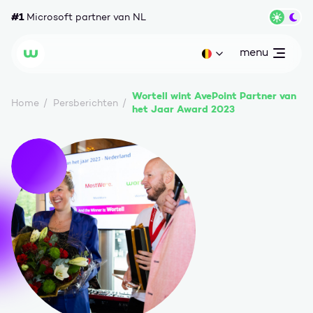
Ga naar content
#1
Microsoft partner van NL
Wisse
menu
open
Huidige taal: be
Wortell
Wortell wint AvePoint Partner van
Home
Persberichten
het Jaar Award 2023