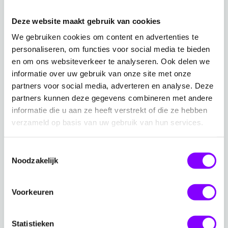
en biedt praktische richtlijnen voor het implementeren
Deze website maakt gebruik van cookies
van beveiligingsmaatregelen.
We gebruiken cookies om content en advertenties te
personaliseren, om functies voor social media te bieden
en om ons websiteverkeer te analyseren. Ook delen we
Whitepaper
informatie over uw gebruik van onze site met onze
Hoe zet je een duurzaam security
partners voor social media, adverteren en analyse. Deze
programma op
partners kunnen deze gegevens combineren met andere
informatie die u aan ze heeft verstrekt of die ze hebben
Met een duurzaam securityprogramma ben je
verzameld op basis van uw gebruik van hun services.
proactief, verminder je risico’s en wapen je jezelf
tegen cyberincidenten.
Toestemmingsselectie
Noodzakelijk
Download whitepaper
Voorkeuren
Welke acties moeten organisaties
Statistieken