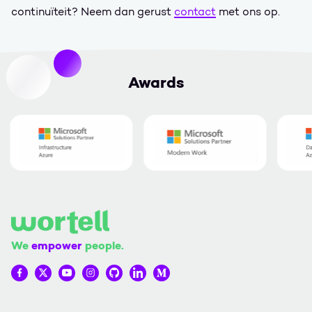
continuïteit? Neem dan gerust
contact
met ons op.
Awards
We
empower
people.
Wortell op Facebook
Wortell op Twitter
Wortell op YouTube
Wortell op Instagram
Wortell op Github
Wortell op LinkedIn
Wortell op Medium