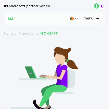
Ga naar content
#1
Microsoft partner van NL
Wisse
menu
open
Huidige taal: be
Wortell
IEC 62443
Home
Producten