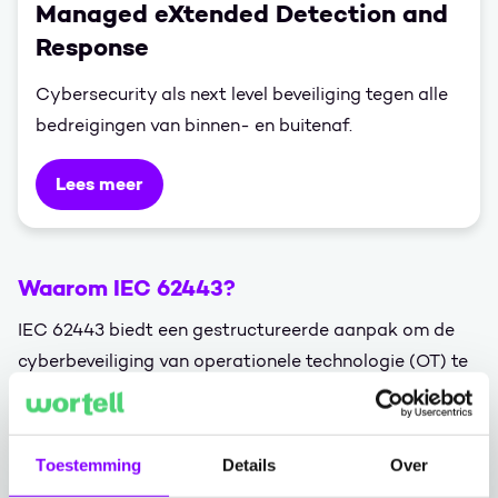
Managed eXtended Detection and
Response
Cybersecurity als next level beveiliging tegen alle
bedreigingen van binnen- en buitenaf.
Lees meer
Waarom IEC 62443?
IEC 62443 biedt een gestructureerde aanpak om de
cyberbeveiliging van operationele technologie (OT) te
waarborgen. Het richt zich op de integriteit,
beschikbaarheid en vertrouwelijkheid van gegevens.
CSIR (Cybersecurity Information for Operational
Toestemming
Details
Over
Technology) is een essentieel onderdeel van IEC 62443