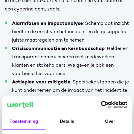
In onze scenariokaart vind je richtlijnen voor actie bij
een cyberincident, zoals:
Alarmfasen en impactanalyse
: Schema dat inzicht
biedt in de ernst van het incident en de gekoppelde
juiste maatregelen om te nemen.
Crisiscommunicatie en kernboodschap
: Helder en
transparant communiceren met medewerkers,
klanten en stakeholders. We geven je ook een
voorbeeld hiervoor mee.
Actieplan voor mitigatie
: Specifieke stappen die je
kunt ondernemen om de impact van het incident te
beperken.
Verantwoordelijkheden en stakeholders
: Wie
binnen de organisatie verantwoordelijk is voor
Toestemming
Details
Over
welke acties, en welke externe partners betrokken
moeten worden.