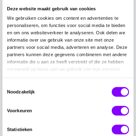
Deze website maakt gebruik van cookies
Download nu de scenariokaart
We gebruiken cookies om content en advertenties te
personaliseren, om functies voor social media te bieden
Cybercriminaliteit
en om ons websiteverkeer te analyseren. Ook delen we
Wil je goed voorbereid zijn op cyberincidenten en
informatie over uw gebruik van onze site met onze
weten welke stappen je moet nemen bij een aanval?
partners voor social media, adverteren en analyse. Deze
partners kunnen deze gegevens combineren met andere
scenariokaart
Download dan nu gratis de
informatie die u aan ze heeft verstrekt of die ze hebben
Cybercriminaliteit
en zorg ervoor dat jouw
verzameld op basis van uw gebruik van hun services.
organisatie klaar is om effectief te reageren in geval
van een cyberincident.
Toestemmingsselectie
Noodzakelijk
Voorkeuren
Statistieken