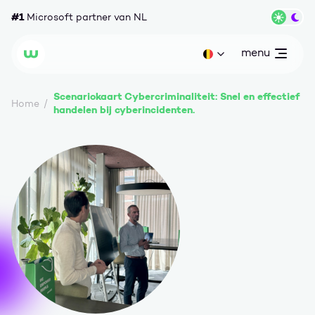
Ga naar content
#1
Microsoft partner van NL
Wisse
menu
open
Huidige taal: be
Wortell
Scenariokaart Cybercriminaliteit: Snel en effectief
Home
handelen bij cyberincidenten.