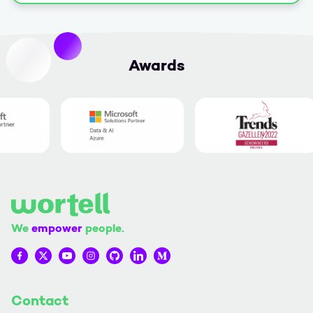
Awards
We
empower
people.
Wortell op Facebook
Wortell op Twitter
Wortell op YouTube
Wortell op Instagram
Wortell op Github
Wortell op LinkedIn
Wortell op Medium
Contact