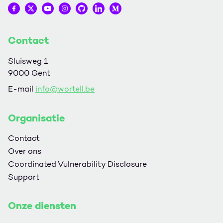
Wortell op Facebook
Wortell op Twitter
Wortell op YouTube
Wortell op Instagram
Wortell op Github
Wortell op LinkedIn
Wortell op Medium
Contact
Sluisweg 1
9000 Gent
E-mail
info@wortell.be
Organisatie
Contact
Over ons
Coordinated Vulnerability Disclosure
Support
Onze diensten