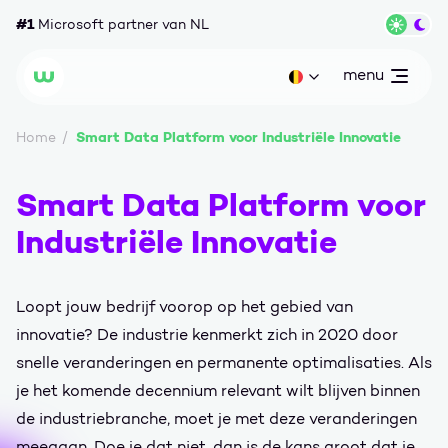
Ga naar content
#1
Microsoft partner van NL
Wisse
menu
open
Huidige taal: be
Wortell
Smart Data Platform voor Industriële Innovatie
Home
Smart Data Platform voor
Industriële Innovatie
Loopt jouw ​​bedrijf voorop op het gebied van
innovatie? De industrie kenmerkt zich in 2020 door
snelle veranderingen en permanente optimalisaties. Als
je het komende decennium relevant wilt blijven binnen
de industriebranche, moet je met deze veranderingen
meegaan. Doe je dat niet, dan is de kans groot dat je