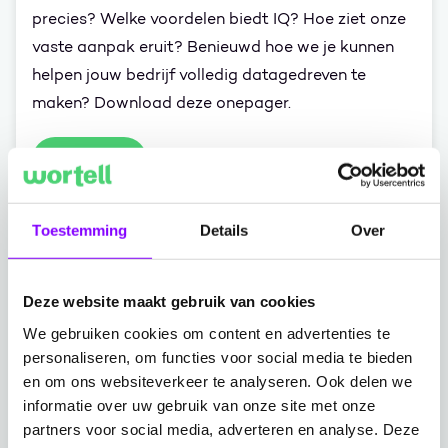
precies? Welke voordelen biedt IQ? Hoe ziet onze
vaste aanpak eruit? Benieuwd hoe we je kunnen
helpen jouw bedrijf volledig datagedreven te
maken? Download deze onepager.
Download
Toestemming
Details
Over
Download onepager
Tijdelijke actie: IQ Pilot
Deze website maakt gebruik van cookies
We gebruiken cookies om content en advertenties te
Wil je snel aan de slag met IQ? Dan hebben we nu
personaliseren, om functies voor social media te bieden
een unieke actie waarin je IQ als pilot kunt starten.
en om ons websiteverkeer te analyseren. Ook delen we
Benieuwd naar deze pilot? Download dan deze
informatie over uw gebruik van onze site met onze
overzichtelijke onepager.
partners voor social media, adverteren en analyse. Deze