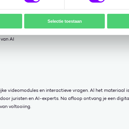
AI
Selectie toestaan
e content
 van AI
ke videomodules en interactieve vragen. Al het materiaal i
door juristen en AI-experts. Na afloop ontvang je een digita
van voltooiing.