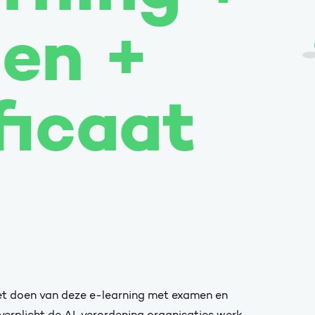
en +
ficaat
het doen van deze e-learning met examen en
 verplicht de AI-verordening organisaties werk