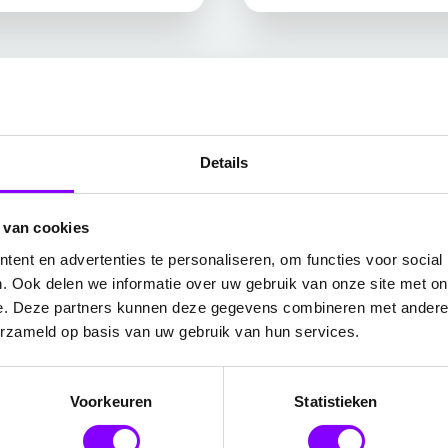
ze e-learning te volgen
Details
fieke voorkennis vereist. Iedereen met interesse in AI en
s is laagdrempelig en begrijpelijk voor een breed publiek.
 van cookies
ent en advertenties te personaliseren, om functies voor social
. Ook delen we informatie over uw gebruik van onze site met on
e. Deze partners kunnen deze gegevens combineren met andere i
erzameld op basis van uw gebruik van hun services.
Voorkeuren
Statistieken
Netwerken