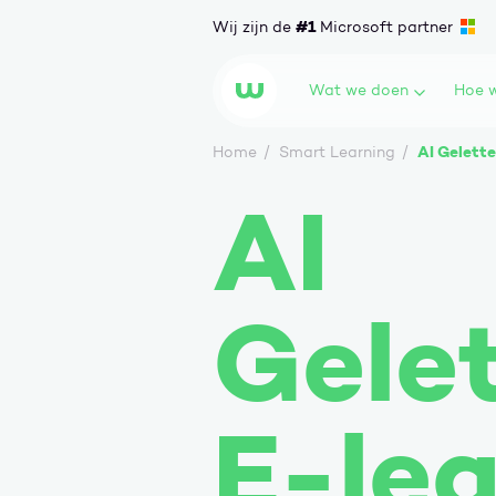
Ga naar content
#1
Wij zijn de
Microsoft partner
Wat we doen
Hoe w
Wortell
AI Gelette
Home
Smart Learning
AI
Gele
E-lea