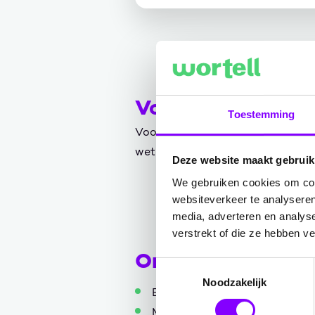
Voorkennis om de
Toestemming
Voor deze e-learning is geen speci
wetgeving kan deelnemen. De cursu
Deze website maakt gebruik
We gebruiken cookies om cont
websiteverkeer te analyseren
media, adverteren en analys
verstrekt of die ze hebben v
Onderwerpen
Toestemmingsselectie
Noodzakelijk
Basiskennis van AI
Machine Learning en Neurale 