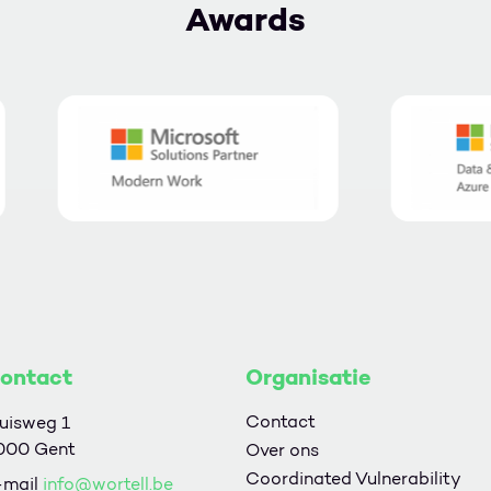
Awards
ontact
Organisatie
Contact
uisweg 1
000 Gent
Over ons
Coordinated Vulnerability
-mail
info@wortell.be