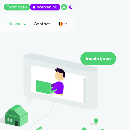
Trainingen
Werken bij
Wissel tussen dark/light modus
Kennis.
Contact
Huidige taal: be
Inschrijven