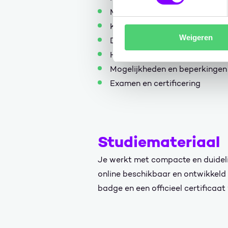
Maatschappelijke impact van 
Kritisch nadenken over AI
Weigeren
Data privacy en AI
Herkennen van AI gegenereerd
Mogelijkheden en beperkingen
Examen en certificering
Studiemateriaal
Je werkt met compacte en duidelij
online beschikbaar en ontwikkeld 
badge en een officieel certificaat 