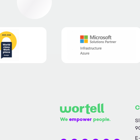
C
We
empower
people.
Sl
9
E