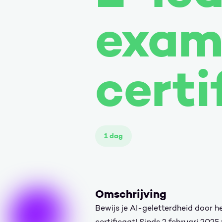
exam
certi
1 dag
Omschrijving
Bewijs je AI-geletterdheid door 
certificaat! Sinds 2 februari 2025