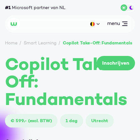
Ga naar content
#1
Microsoft partner van NL
Wisse
menu
open
Huidige taal: be
Wortell
Copilot Take-Off: Fundamentals
Home
Smart Learning
Copilot Take-
Inschrijven
Off:
Fundamentals
€ 599,- (excl. BTW)
1 dag
Utrecht