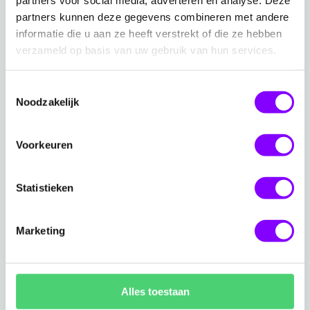
partners voor social media, adverteren en analyse. Deze
werken
partners kunnen deze gegevens combineren met andere
"Een dag uit het leven van": herkenbare
informatie die u aan ze heeft verstrekt of die ze hebben
praktijkvoorbeelden
verzameld op basis van uw gebruik van hun services.
Effectief prompten
De DCBV-structuur: Doel, Context, Bron en
Toestemmingsselectie
Noodzakelijk
Verwachting
Prompts opslaan, hergebruiken, delen met
collega's en inplannen
Voorkeuren
Copilot in de praktijk
Copilot in Outlook, Teams, Word, PowerPoint en
Statistieken
Excel
Je eigen werkscenario's verkennen met
Marketing
scenariokaarten
Verantwoord gebruik
De Copilot-principes: jij bent de gezagvoerder
Alles toestaan
aan boord