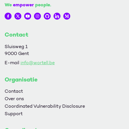
We
empower
people.
Wortell op Facebook
Wortell op Twitter
Wortell op YouTube
Wortell op Instagram
Wortell op Github
Wortell op LinkedIn
Wortell op Medium
Contact
Sluisweg 1
9000 Gent
E-mail
info@wortell.be
Organisatie
Contact
Over ons
Coordinated Vulnerability Disclosure
Support