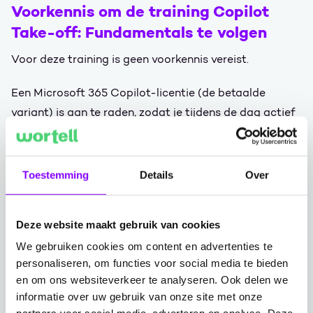
Voorkennis om de training Copilot
Take-off: Fundamentals te volgen
Voor deze training is geen voorkennis vereist.
Een Microsoft 365 Copilot-licentie (de betaalde
variant) is aan te raden, zodat je tijdens de dag actief
kunt meedoen en oefenen. Op die manier haal je direct
het meeste uit de training.
Toestemming
Details
Over
Onderwerpen
Deze website maakt gebruik van cookies
AI-awareness
We gebruiken cookies om content en advertenties te
Wat is AI, waar komt het vandaan en waarom is
personaliseren, om functies voor social media te bieden
en om ons websiteverkeer te analyseren. Ook delen we
het nú relevant
informatie over uw gebruik van onze site met onze
Microsoft 365 Copilot en hoe de licenties