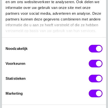
Je kunt zelfstandig data importeren en
en om ons websiteverkeer te analyseren. Ook delen we
informatie over uw gebruik van onze site met onze
transformeren in Power Query
partners voor social media, adverteren en analyse. Deze
Je weet hoe je een datamodel opzet en relaties
partners kunnen deze gegevens combineren met andere
legt
informatie die u aan ze heeft verstrekt of die ze hebben
Je hebt basiskennis van DAX (zoals SUM,
verzameld op basis van uw gebruik van hun services.
AVERAGE, COUNT, CALCULATE)
Toestemmingsselectie
Noodzakelijk
Onderwerpen
Voorkeuren
Dag 1 – Van vraag naar ontwerp
Wat maakt een Power BI-dashboard effectief?
Statistieken
Werken met het Storytelling Canvas: doelen,
beslissingen en doelgroep scherp krijgen
Marketing
Informatiebehoefte ophalen: hoe achterhaal je wat
écht nodig is?