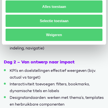
Van ruwe vraag naar visueel verhaal: opbouw en
Alles toestaan
structuur
UX/UI-principes: overzicht, hiërarchie, kleurgebruik,
Selectie toestaan
whitespace
Visual best practices: welke grafiek gebruik je
wanneer?
Weigeren
Structuur aanbrengen in je rapport (pagina-
indeling, navigatie)
Dag 2 – Van ontwerp naar impact
KPI’s en doelstellingen effectief weergeven (bijv.
actual vs target)
Interactiviteit toevoegen: filters, bookmarks,
dynamische titels en labels
Designstandaarden: werken met thema’s, templates
en herbruikbare componenten