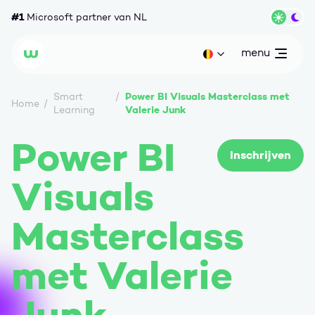
Ga naar content
#1
Microsoft partner van NL
Wisse
menu
open
Huidige taal: be
Wortell
Power BI Visuals Masterclass met
Smart
Home
Valerie Junk
Learning
Power BI
Inschrijven
Visuals
Masterclass
met Valerie
Junk