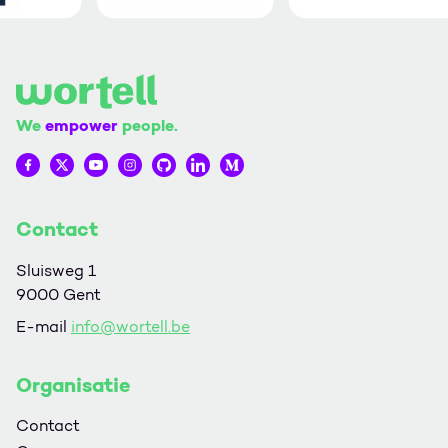
We
empower
people.
Wortell op Facebook
Wortell op Twitter
Wortell op YouTube
Wortell op Instagram
Wortell op Github
Wortell op LinkedIn
Wortell op Medium
Contact
Sluisweg 1
9000 Gent
E-mail
info@wortell.be
Organisatie
Contact