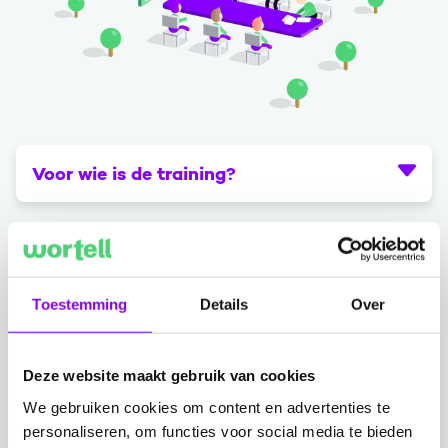
Voor wie is de training?
Doelstellingen
Toestemming
Details
Over
Voorkennis
Je hebt eerder de training
Power BI Fundamentals
Deze website maakt gebruik van cookies
gevolgd of beschikt over vergelijkbare ervaring:
We gebruiken cookies om content en advertenties te
personaliseren, om functies voor social media te bieden