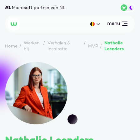
Ga naar content
#1
Microsoft partner van NL
Wisse
menu
open
Huidige taal: be
Wortell
Nathalie
Werken
Verhalen &
Home
MVP
Leenders
bij
inspiratie