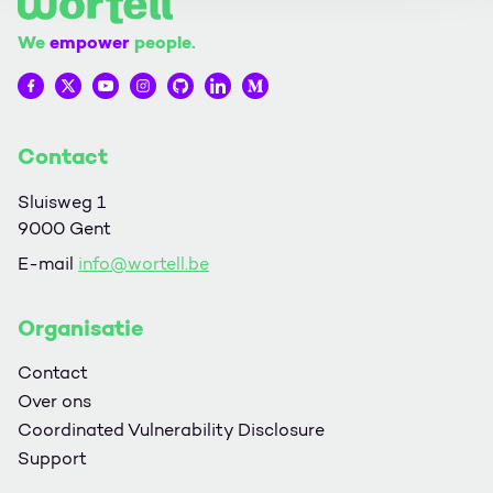
We
empower
people.
Wortell op Facebook
Wortell op Twitter
Wortell op YouTube
Wortell op Instagram
Wortell op Github
Wortell op LinkedIn
Wortell op Medium
Contact
Sluisweg 1
9000 Gent
E-mail
info@wortell.be
Organisatie
Contact
Over ons
Coordinated Vulnerability Disclosure
Support