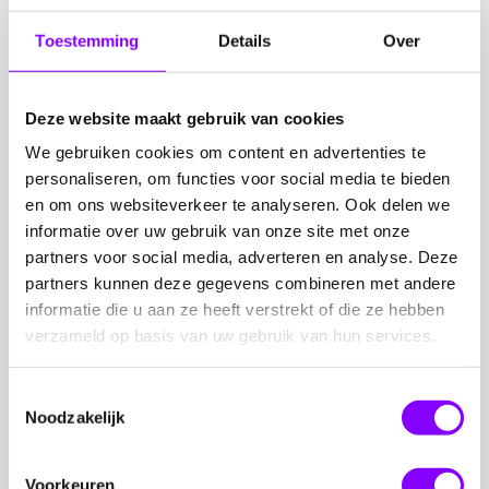
Toestemming
Details
Over
Deze website maakt gebruik van cookies
We gebruiken cookies om content en advertenties te
personaliseren, om functies voor social media te bieden
en om ons websiteverkeer te analyseren. Ook delen we
Blogpost
/ 2-2-2024
informatie over uw gebruik van onze site met onze
Copilot Studio, wat kan je er mee?
partners voor social media, adverteren en analyse. Deze
partners kunnen deze gegevens combineren met andere
Ga naar Copilot Studio, wat kan je er mee?
informatie die u aan ze heeft verstrekt of die ze hebben
verzameld op basis van uw gebruik van hun services.
Toestemmingsselectie
Noodzakelijk
Voorkeuren