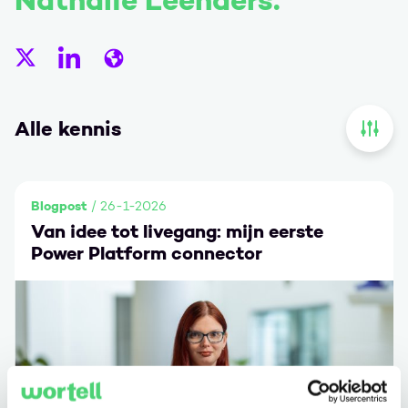
Nathalie Leenders.
Nathalie Leenders }} op X
Nathalie Leenders op LinkedIn
Nathalie Leenders op Website
Alle kennis
Open 
Blogpost
/ 26-1-2026
Van idee tot livegang: mijn eerste
Power Platform connector
Ga naar Van idee tot livegang: mijn eerste Power Platfor