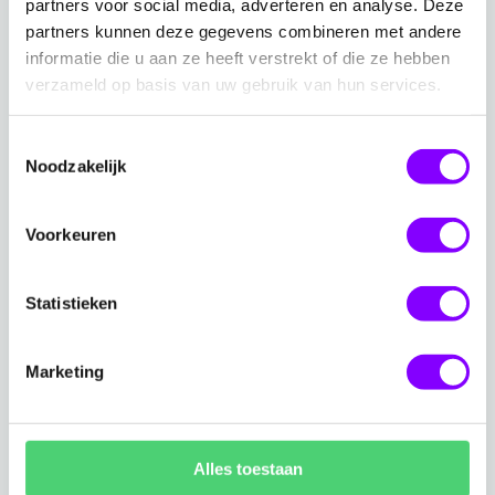
partners voor social media, adverteren en analyse. Deze
partners kunnen deze gegevens combineren met andere
informatie die u aan ze heeft verstrekt of die ze hebben
verzameld op basis van uw gebruik van hun services.
Toestemmingsselectie
Noodzakelijk
Blogpost
/ 21-9-2023
3 scenario’s, 1 keuze: Azure Virtual
Desktop of Windows-365
Voorkeuren
Ga naar 3 scenario’s, 1 keuze: Azure Virtual Desktop of
Statistieken
Marketing
Alles toestaan