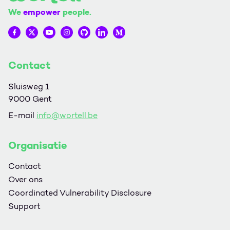
We
empower
people.
Wortell op Facebook
Wortell op Twitter
Wortell op YouTube
Wortell op Instagram
Wortell op Github
Wortell op LinkedIn
Wortell op Medium
Contact
Sluisweg 1
9000 Gent
E-mail
info@wortell.be
Organisatie
Contact
Over ons
Coordinated Vulnerability Disclosure
Support