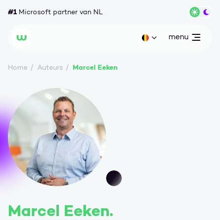
Ga naar content
#1
Microsoft partner van NL
Wisse
menu
open
Huidige taal: be
Wortell
Marcel Eeken
Home
Auteurs
Marcel Eeken.