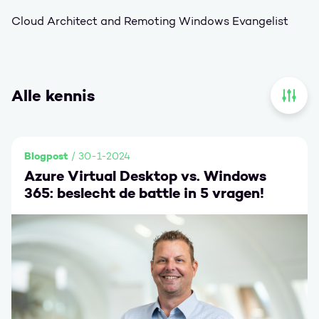
Cloud Architect and Remoting Windows Evangelist
Alle kennis
Open 
Blogpost
/ 30-1-2024
Azure Virtual Desktop vs. Windows
365: beslecht de battle in 5 vragen!
Ga naar Azure Virtual Desktop vs. Windows 365: beslecht 