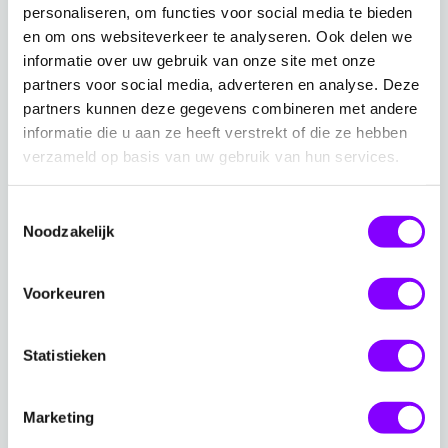
Lees meer over onder andere:
personaliseren, om functies voor social media te bieden
en om ons websiteverkeer te analyseren. Ook delen we
Evolution of ransomware
informatie over uw gebruik van onze site met onze
partners voor social media, adverteren en analyse. Deze
Impact analysis
partners kunnen deze gegevens combineren met andere
Ransomware economy
informatie die u aan ze heeft verstrekt of die ze hebben
Defense mechanisms and best practices
verzameld op basis van uw gebruik van hun services.
Legal and regulatory responses
Future outlook
Toestemmingsselectie
Noodzakelijk
Whitepaper
Voorkeuren
Decade of ransomware
Statistieken
Bekijk direct het whitepaper
Marketing