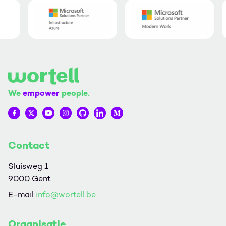
We
empower
people.
Wortell op Facebook
Wortell op Twitter
Wortell op YouTube
Wortell op Instagram
Wortell op Github
Wortell op LinkedIn
Wortell op Medium
Contact
Sluisweg 1
9000 Gent
E-mail
info@wortell.be
Organisatie