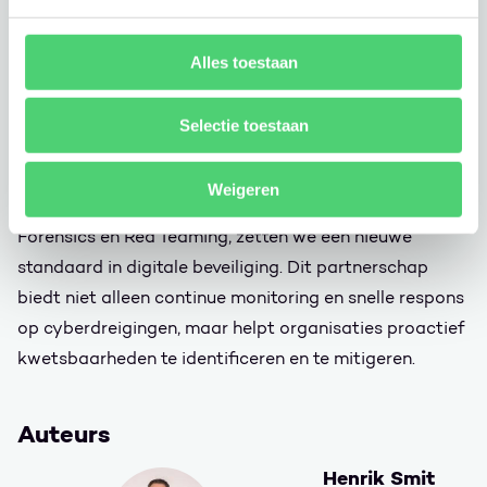
KPMG x Wortell
Om organisaties in Nederland beter te beschermen,
Alles toestaan
bundelen KPMG en Wortell hun krachten
in een
strategisch partnerschap. Met de 24/7/365 Managed
Selectie toestaan
eXtended Detection & Response (MxDR) service van
Wortell en de geavanceerde cybersecurity-expertise
Weigeren
van KPMG op het gebied van Incident Response,
Forensics en Red Teaming, zetten we een nieuwe
standaard in digitale beveiliging. Dit partnerschap
biedt niet alleen continue monitoring en snelle respons
op cyberdreigingen, maar helpt organisaties proactief
kwetsbaarheden te identificeren en te mitigeren.
Auteurs
Henrik Smit