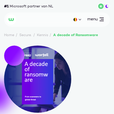
Ga naar content
#1
Microsoft partner van NL
Wisse
menu
open
Huidige taal: be
Wortell
A decade of Ransomware
Home
Secure.
Kennis