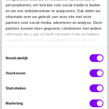
voegt toe: “De implementatie start altijd met een
personaliseren, om functies voor social media te bieden
en om ons websiteverkeer te analyseren. Ook delen we
security maturity assessment. Hiermee wordt een
informatie over uw gebruik van onze site met onze
gap-analyse gemaakt tussen de huidige
partners voor social media, adverteren en analyse. Deze
beveiligingsmaatregelen en de productvereisten die wij
partners kunnen deze gegevens combineren met andere
stellen. Zo zorgen we ervoor dat we (gezamenlijk) de
informatie die u aan ze heeft verstrekt of die ze hebben
juiste aanpassingen hebben doorgevoerd voordat we
verzameld op basis van uw gebruik van hun services.
onze dienst inrichten. Dit hebben we voor Joris Zorg
ook gedaan.”
Toestemmingsselectie
Noodzakelijk
Paul Verlaek, Informatie Manager bij Joris Zorg
Voorkeuren
“Wat we hebben geleerd, is dat de meeste
Statistieken
hackers aanvallen op momenten dat wij
niet werken, dus het is goed om te
Marketing
vertrouwen op een partner die wel 24/7