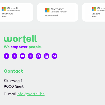
We
empower
people.
Wortell op Facebook
Wortell op Twitter
Wortell op YouTube
Wortell op Instagram
Wortell op Github
Wortell op LinkedIn
Wortell op Medium
Contact
Sluisweg 1
9000 Gent
E-mail
info@wortell.be