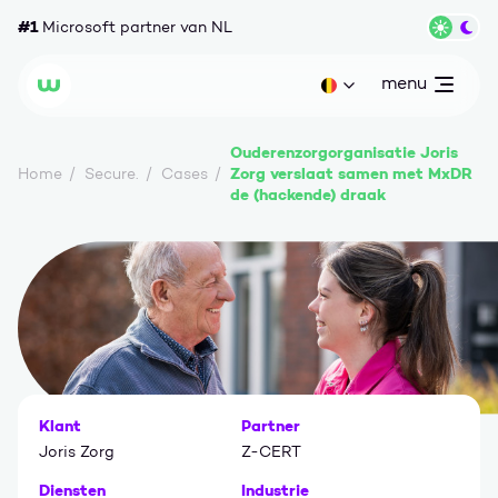
Ga naar content
#1
Microsoft partner van NL
Wisse
menu
open
Huidige taal: be
Wortell
Ouderenzorgorganisatie Joris
Zorg verslaat samen met MxDR
Home
Secure.
Cases
de (hackende) draak
Klant
Partner
Joris Zorg
Z-CERT
Diensten
Industrie