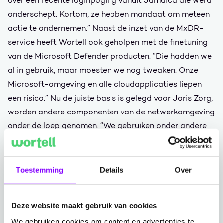
over een recente loginpoging vanuit Jamaica die werd
onderschept. Kortom, ze hebben mandaat om meteen
actie te ondernemen.” Naast de inzet van de MxDR-
service heeft Wortell ook geholpen met de finetuning
van de Microsoft Defender producten. “Die hadden we
al in gebruik, maar moesten we nog tweaken. Onze
Microsoft-omgeving en alle cloudapplicaties liepen
een risico.” Nu de juiste basis is gelegd voor Joris Zorg,
worden andere componenten van de netwerkomgeving
onder de loep genomen. “We gebruiken onder andere
slimme camera’s om de cliënten te monitoren, mochten
ze bijvoorbeeld vallen. Het gaat om privacygevoelige
informatie en daarvoor willen we dezelfde MxDR-
Toestemming
Details
Over
service inzetten. Zo voelen we ons veiliger dan met
alleen Microsoft-oplossingen.”
Deze website maakt gebruik van cookies
Layla Jongerius, Accountmanager Zorg bij Wortell,
We gebruiken cookies om content en advertenties te