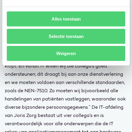
beschikbaar is”
Alles toestaan
Zorg die klopt
Selectie toestaan
“Onze eerste prioriteit? Zorg aan ouderen verlenen.
Onze collega’s die met cliënten werken, willen hen goed
Weigeren
helpen in hun zorgvraag. Dat is waar hun hart voor
klopt. En vanuit IT willen wij die collega’s goed
ondersteunen; dit draagt bij aan onze dienstverlening
en we moeten voldoen aan verschillende standaarden,
zoals de NEN-7510. Zo moeten wij bijvoorbeeld alle
handelingen van patiënten vastleggen, waaronder ook
diverse bijzondere persoonsgegevens.” De IT-afdeling
van Joris Zorg bestaat uit vier collega’s en is
verantwoordelijk voor alle onderwerpen die de IT
raken: van applicatiemanagement tot aan hardware