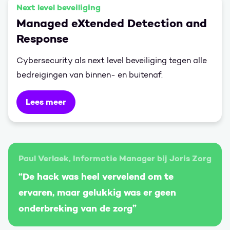
Next level beveiliging
Managed eXtended Detection and
Response
Cybersecurity als next level beveiliging tegen alle
bedreigingen van binnen- en buitenaf.
Lees meer
Paul Verlaek, Informatie Manager bij Joris Zorg
“De hack was heel vervelend om te
ervaren, maar gelukkig was er geen
onderbreking van de zorg”