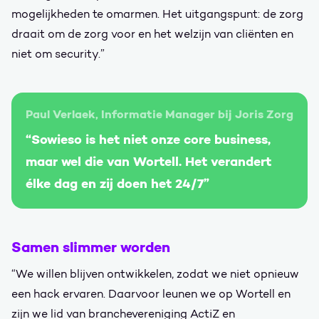
mogelijkheden te omarmen. Het uitgangspunt: de zorg
draait om de zorg voor en het welzijn van cliënten en
niet om security.”
Paul Verlaek, Informatie Manager bij Joris Zorg
“Sowieso is het niet onze core business,
maar wel die van Wortell. Het verandert
élke dag en zij doen het 24/7”
Samen slimmer worden
“We willen blijven ontwikkelen, zodat we niet opnieuw
een hack ervaren. Daarvoor leunen we op Wortell en
zijn we lid van branchevereniging ActiZ en