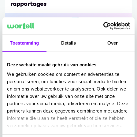
rapportages
Ga naar Copilot in Power BI: sneller inzicht in je rapporta
Toestemming
Details
Over
Deze website maakt gebruik van cookies
We gebruiken cookies om content en advertenties te
personaliseren, om functies voor social media te bieden
en om ons websiteverkeer te analyseren. Ook delen we
informatie over uw gebruik van onze site met onze
partners voor social media, adverteren en analyse. Deze
partners kunnen deze gegevens combineren met andere
Blogpost
/ 15-9-2025
informatie die u aan ze heeft verstrekt of die ze hebben
Hoe neem je écht datagedreven
verzameld op basis van uw gebruik van hun services.
beslissingen?