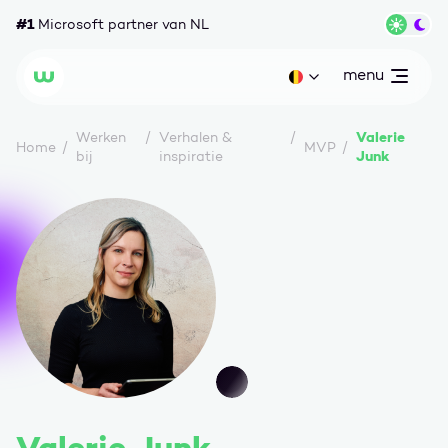
Ga naar content
#1
Microsoft partner van NL
Wisse
menu
open
Huidige taal: be
Wortell
Valerie
Werken
Verhalen &
Home
MVP
Junk
bij
inspiratie