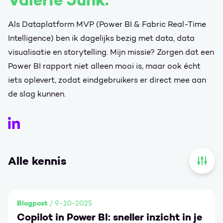
Valerie Junk.
Als Dataplatform MVP (Power BI & Fabric Real-Time
Intelligence) ben ik dagelijks bezig met data, data
visualisatie en storytelling. Mijn missie? Zorgen dat een
Power BI rapport niet alleen mooi is, maar ook écht
iets oplevert, zodat eindgebruikers er direct mee aan
de slag kunnen.
Valerie Junk op LinkedIn
Alle kennis
Open 
Blogpost
/ 9-10-2025
Copilot in Power BI: sneller inzicht in je