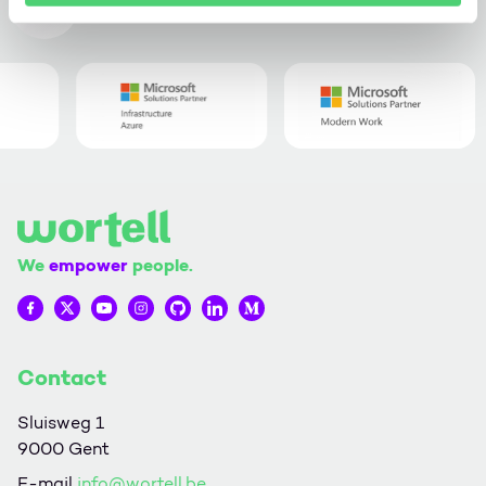
Awards
We
empower
people.
Wortell op Facebook
Wortell op Twitter
Wortell op YouTube
Wortell op Instagram
Wortell op Github
Wortell op LinkedIn
Wortell op Medium
Contact
Sluisweg 1
9000 Gent
E-mail
info@wortell.be