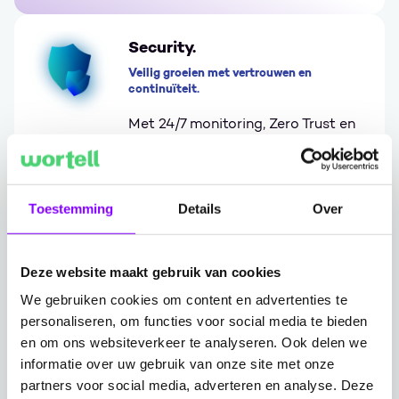
Security.
Veilig groeien met vertrouwen en
continuïteit.
Met 24/7 monitoring, Zero Trust en
Microsoft Sentinel zorgen we voor
maximale continuïteit en naleving
van regels, terwijl uw organisatie
Toestemming
Details
Over
het vertrouwen van klanten
behoudt en versterkt.
Deze website maakt gebruik van cookies
Go to Security.
We gebruiken cookies om content en advertenties te
personaliseren, om functies voor social media te bieden
en om ons websiteverkeer te analyseren. Ook delen we
Kennis en Cases die inspireren
informatie over uw gebruik van onze site met onze
partners voor social media, adverteren en analyse. Deze