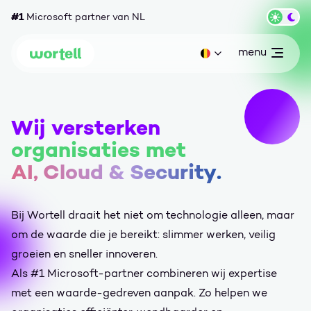
Ga naar content
#1
Microsoft partner van NL
Wisse
menu
open
Huidige taal: be
Wortell
Wij versterken
organisaties met
AI, Cloud & Security
.
Bij Wortell draait het niet om technologie alleen, maar
om de waarde die je bereikt: slimmer werken, veilig
groeien en sneller innoveren.
Als #1 Microsoft-partner combineren wij expertise
met een waarde-gedreven aanpak. Zo helpen we