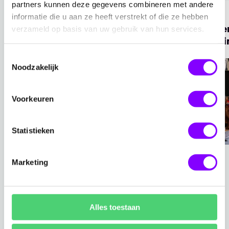
partners kunnen deze gegevens combineren met andere
Blogpost
17-2-2022
On demand
informatie die u aan ze heeft verstrekt of die ze hebben
Goed voorber
Webinarreeks: De
verzameld op basis van uw gebruik van hun services.
nieuwe jaar i
Moderne IT
veranderen M
Organisatie
Toestemmingsselectie
Ga naar Webinarreeks: De Moderne IT Organisatie
Ga naar Goed voorb
licenties in 
Noodzakelijk
Voorkeuren
Statistieken
Marketing
Bekijk al onze blogs
Bekijk al onze cases
Alles toestaan