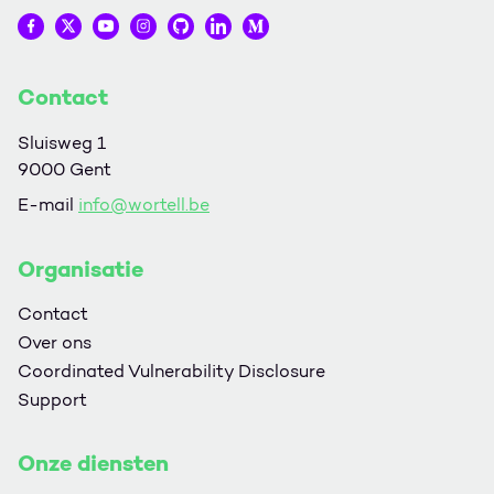
Wortell op Facebook
Wortell op Twitter
Wortell op YouTube
Wortell op Instagram
Wortell op Github
Wortell op LinkedIn
Wortell op Medium
Contact
Sluisweg 1
9000 Gent
E-mail
info@wortell.be
Organisatie
Contact
Over ons
Coordinated Vulnerability Disclosure
Support
Onze diensten