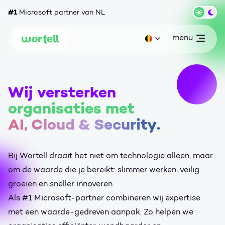
Ga naar content
#1
Microsoft partner van NL
Wisse
menu
open
Huidige taal: be
Wortell
Wij versterken
organisaties met
AI, Cloud & Security
.
Bij Wortell draait het niet om technologie alleen, maar
om de waarde die je bereikt: slimmer werken, veilig
groeien en sneller innoveren.
Als #1 Microsoft-partner combineren wij expertise
met een waarde-gedreven aanpak. Zo helpen we