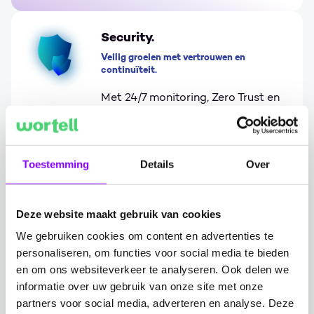
Security.
Veilig groeien met vertrouwen en
continuïteit.
Met 24/7 monitoring, Zero Trust en
Microsoft Sentinel zorgen we voor
maximale continuïteit en naleving
van regels, terwijl uw organisatie
Toestemming
Details
Over
het vertrouwen van klanten
behoudt en versterkt.
Deze website maakt gebruik van cookies
Go to Security.
We gebruiken cookies om content en advertenties te
personaliseren, om functies voor social media te bieden
en om ons websiteverkeer te analyseren. Ook delen we
Kennis en Cases die inspireren
informatie over uw gebruik van onze site met onze
partners voor social media, adverteren en analyse. Deze