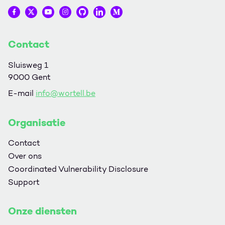
Wortell op Facebook
Wortell op Twitter
Wortell op YouTube
Wortell op Instagram
Wortell op Github
Wortell op LinkedIn
Wortell op Medium
Contact
Sluisweg 1
9000 Gent
E-mail
info@wortell.be
Organisatie
Contact
Over ons
Coordinated Vulnerability Disclosure
Support
Onze diensten